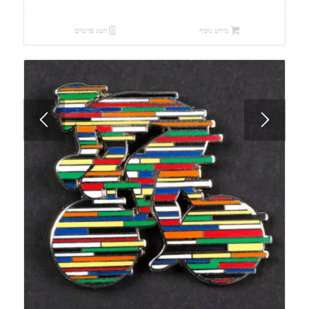
המקורי
הנוכחי
היה:
הוא:
מידע נוסף
הצג פרטים
₪630.00.
₪700.00.