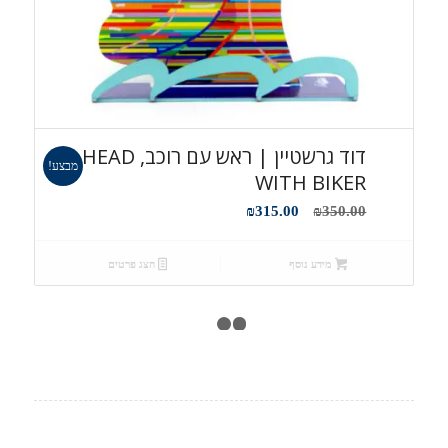
דוד גרשטיין | ראש עם רוכב, HEAD
מבצע!
WITH BIKER
המחיר
המחיר
₪
315.00
₪
350.00
המקורי
הנוכחי
היה:
הוא:
מידע נוסף
הצג פרטים
₪315.00.
₪350.00.
1
2
3