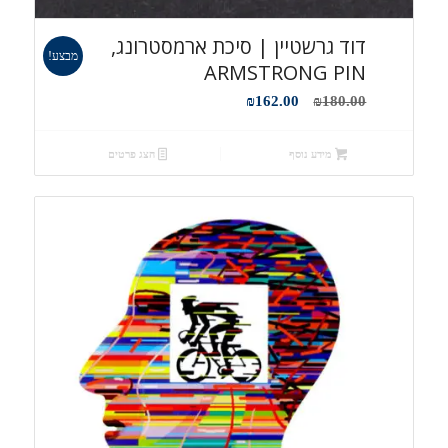
דוד גרשטיין | סיכת ארמסטרונג,
מבצע!
ARMSTRONG PIN
המחיר
המחיר
₪
162.00
₪
180.00
המקורי
הנוכחי
היה:
הוא:
מידע נוסף
הצג פרטים
₪162.00.
₪180.00.