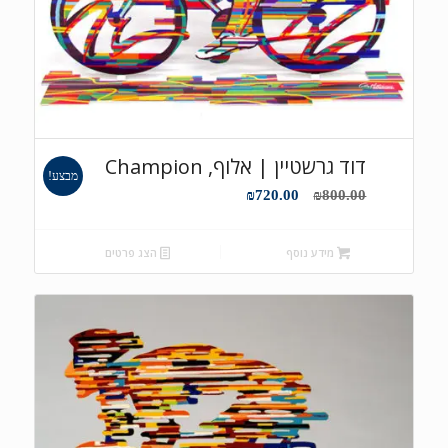
דוד גרשטיין | אלוף, Champion
מבצע!
המחיר
המחיר
₪
720.00
₪
800.00
המקורי
הנוכחי
היה:
הוא:
מידע נוסף
הצג פרטים
₪720.00.
₪800.00.