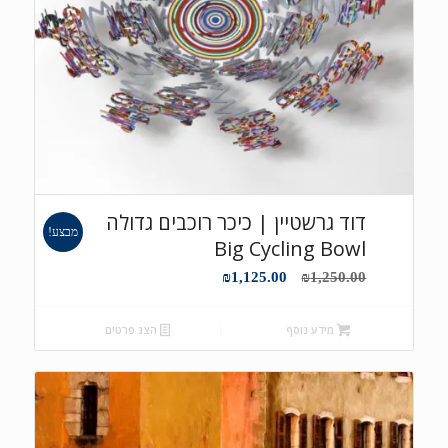
דוד גרשטיין | כיכר רוכבים גדולה
מבצע!
Big Cycling Bowl
המחיר
המחיר
₪
1,125.00
₪
1,250.00
המקורי
הנוכחי
היה:
הוא:
מידע נוסף
הצג פרטים
₪1,125.00.
₪1,250.00.