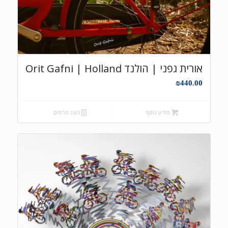
אורית גפני | הולנד Orit Gafni | Holland
₪
440.00
מידע נוסף
הצג פרטים