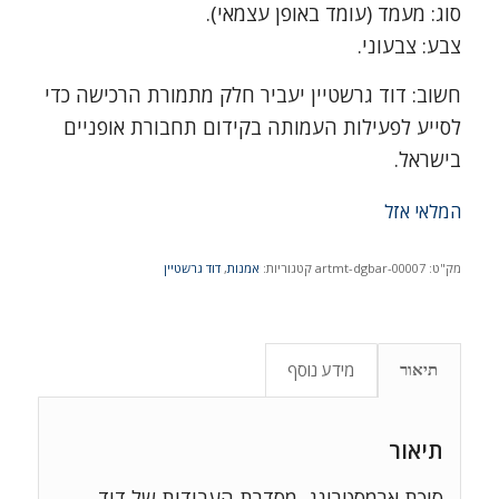
סוג: מעמד (עומד באופן עצמאי).
צבע: צבעוני.
חשוב: דוד גרשטיין יעביר חלק מתמורת הרכישה כדי
לסייע לפעילות העמותה בקידום תחבורת אופניים
בישראל.
המלאי אזל
מק"ט:
artmt-dgbar-00007
קטגוריות:
אמנות
,
דוד גרשטיין
מידע נוסף
תיאור
תיאור
סיכת ארמסטרונג, מסדרת העבודות של דוד