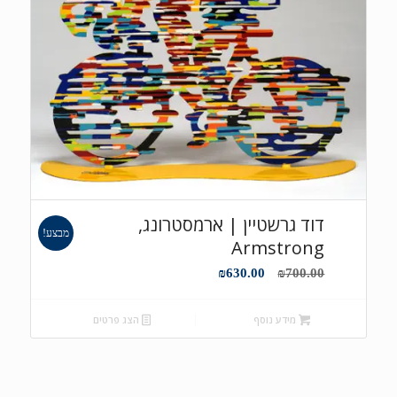
דוד גרשטיין | ארמסטרונג,
מבצע!
Armstrong
המחיר
המחיר
₪
630.00
₪
700.00
המקורי
הנוכחי
היה:
הוא:
מידע נוסף
הצג פרטים
₪630.00.
₪700.00.