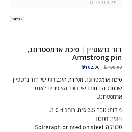
חיפוש
דוד גרשטיין | סיכת ארמסטרונג,
Armstrong pin
המחיר
המחיר
₪
162.00
₪
180.00
המקורי
הנוכחי
סיכת ארמסטרונג, מסדרת העבודות של דוד גרשטיין
היה:
הוא:
₪162.00.
₪180.00.
שבמרכזה דמותו של רוכב האופניים לאנס
ארמסטרונג.
מידות: גובה 3.5 ס"מ, רוחב 4 ס"מ.
חומר: מתכת.
טכניקה: Spirgraph printed on steel