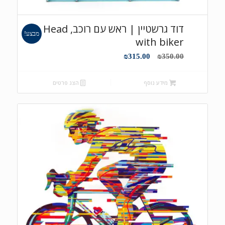
דוד גרשטיין | ראש עם רוכב, Head
מבצע!
with biker
המחיר
המחיר
₪
315.00
₪
350.00
המקורי
הנוכחי
היה:
הוא:
מידע נוסף
הצג פרטים
₪315.00.
₪350.00.