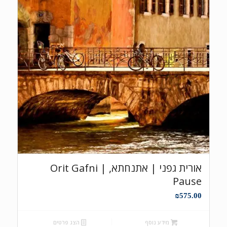
אורית גפני | אתנחתא, Orit Gafni |
Pause
₪
575.00
מידע נוסף
הצג פרטים