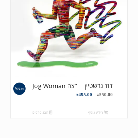
דוד גרשטיין | רצה Jog Woman
מבצע!
המחיר
המחיר
₪
495.00
₪
550.00
המקורי
הנוכחי
היה:
הוא:
מידע נוסף
הצג פרטים
₪495.00.
₪550.00.