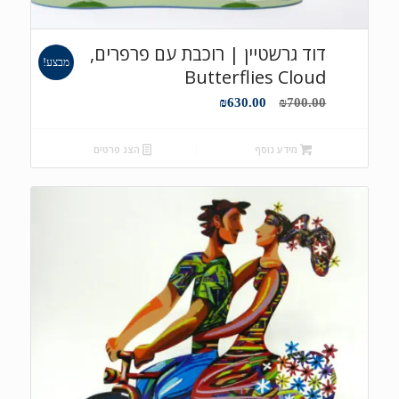
דוד גרשטיין | רוכבת עם פרפרים,
מבצע!
Butterflies Cloud
המחיר
המחיר
₪
630.00
₪
700.00
המקורי
הנוכחי
היה:
הוא:
מידע נוסף
הצג פרטים
₪630.00.
₪700.00.