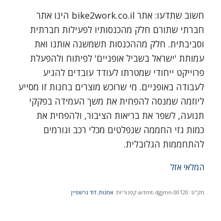
חשוב שתדעו: אתר bike2work.co.il הינו אתר
חברתי שתורם חלק מהכנסותיו לפעילות חברתית
וסביבתית. חלק מההכנסות תשמשנה אותנו ואת
עמותת 'ישראל בשביל אופניים' לפיתוח ולהפעלת
פרוייקט ייחודי שמטרתו לעודד עובדים להגיע
לעבודה באופניים. מי שרוכש מוצרים בחנות זו מסייע
ליוזמה שמנסה להפחית את משך העמידה בפקקי
תנועה, לשפר את בריאות הציבור, ולהפחית את
כמות גזי החממה שנפלטים מכלי רכב וגורמים
להתחממות הגלובלית.
המלאי אזל
מק"ט:
artmt-dgjmn-00120
קטגוריות:
אמנות
,
דוד גרשטיין