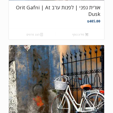
אורית גפני | לפנות ערב Orit Gafni | At
Dusk
₪
405.00
מידע נוסף
הצג פרטים