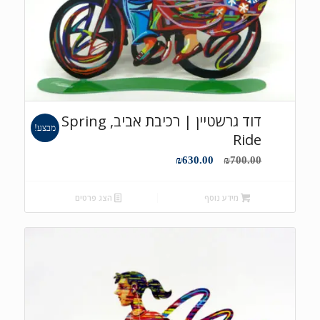
דוד גרשטיין | רכיבת אביב, Spring
מבצע!
Ride
המחיר
המחיר
₪
630.00
₪
700.00
המקורי
הנוכחי
היה:
הוא:
מידע נוסף
הצג פרטים
₪630.00.
₪700.00.