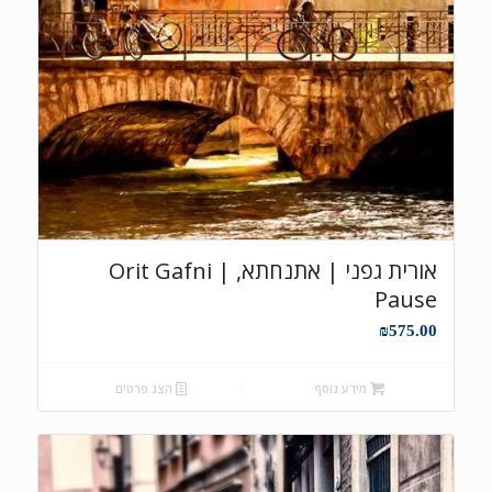
אורית גפני | אתנחתא, Orit Gafni |
Pause
₪
575.00
מידע נוסף
הצג פרטים