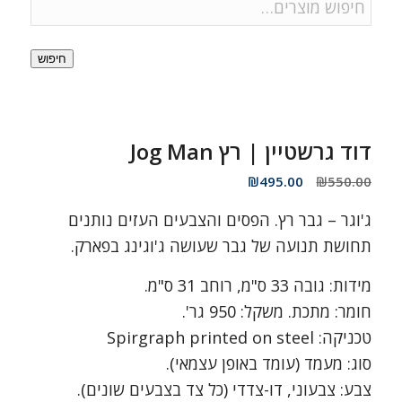
חיפוש
דוד גרשטיין | רץ Jog Man
המחיר
המחיר
₪
495.00
₪
550.00
המקורי
הנוכחי
ג'וגר – גבר רץ. הפסים והצבעים העזים נותנים
היה:
הוא:
₪495.00.
₪550.00.
תחושת תנועה של גבר שעושה ג'וגינג בפארק.
מידות: גובה 33 ס"מ, רוחב 31 ס"מ.
חומר: מתכת. משקל: 950 גר'.
טכניקה: Spirgraph printed on steel
סוג: מעמד (עומד באופן עצמאי).
צבע: צבעוני, דו-צדדי (כל צד בצבעים שונים).