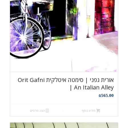
אורית גפני | סימטה איטלקית Orit Gafni
| An Italian Alley
₪
565.00
מידע נוסף
הצג פרטים