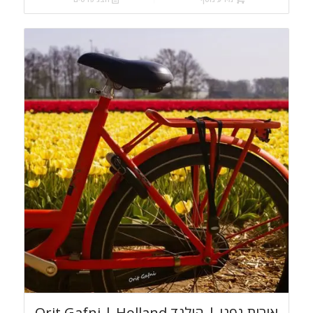
אורית גפני | הולנד Orit Gafni | Holland