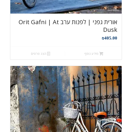
אורית גפני | לפנות ערב Orit Gafni | At
Dusk
₪
405.00
מידע נוסף
הצג פרטים