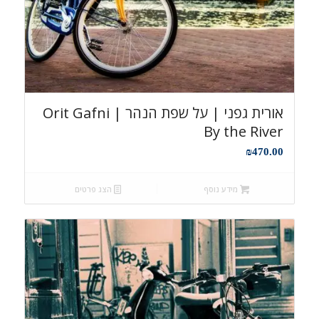
אורית גפני | על שפת הנהר Orit Gafni |
By the River
₪
470.00
מידע נוסף
הצג פרטים