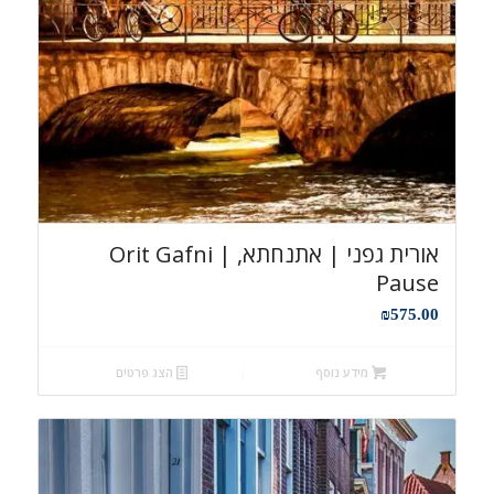
אורית גפני | אתנחתא, Orit Gafni |
Pause
₪
575.00
מידע נוסף
הצג פרטים