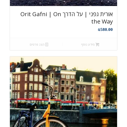
אורית גפני | על הדרך Orit Gafni | On
the Way
₪
580.00
מידע נוסף
הצג פרטים