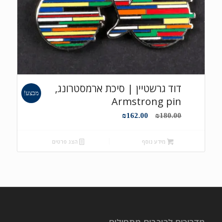
דוד גרשטיין | סיכת ארמסטרונג,
מבצע!
Armstrong pin
המחיר
המחיר
₪
162.00
₪
180.00
המקורי
הנוכחי
היה:
הוא:
מידע נוסף
הצג פרטים
₪162.00.
₪180.00.