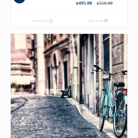
המחיר
המחיר
₪
495.00
₪
550.00
המקורי
הנוכחי
היה:
הוא:
מידע נוסף
הצג פרטים
₪495.00.
₪550.00.