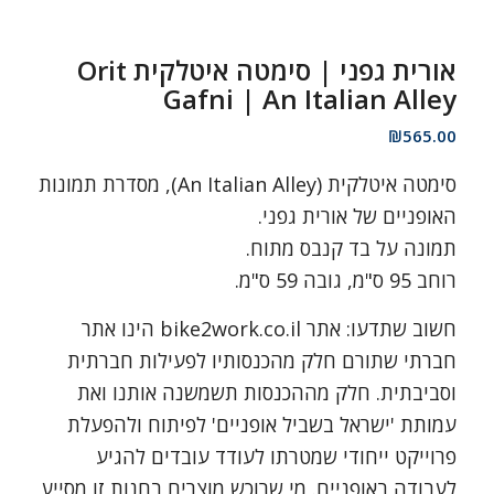
אורית גפני | סימטה איטלקית Orit
Gafni | An Italian Alley
₪
565.00
סימטה איטלקית (An Italian Alley), מסדרת תמונות
האופניים של אורית גפני.
תמונה על בד קנבס מתוח.
רוחב 95 ס"מ, גובה 59 ס"מ.
חשוב שתדעו: אתר bike2work.co.il הינו אתר
חברתי שתורם חלק מהכנסותיו לפעילות חברתית
וסביבתית. חלק מההכנסות תשמשנה אותנו ואת
עמותת 'ישראל בשביל אופניים' לפיתוח ולהפעלת
פרוייקט ייחודי שמטרתו לעודד עובדים להגיע
לעבודה באופניים. מי שרוכש מוצרים בחנות זו מסייע