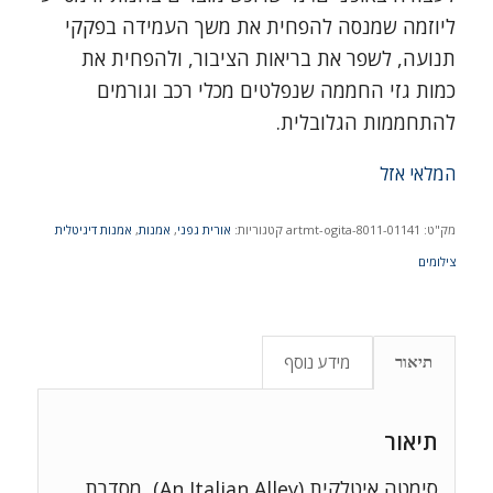
ליוזמה שמנסה להפחית את משך העמידה בפקקי
תנועה, לשפר את בריאות הציבור, ולהפחית את
כמות גזי החממה שנפלטים מכלי רכב וגורמים
להתחממות הגלובלית.
המלאי אזל
מק"ט:
artmt-ogita-8011-01141
קטגוריות:
אורית גפני
,
אמנות
,
אמנות דיגיטלית
צילומים
מידע נוסף
תיאור
תיאור
סימטה איטלקית (An Italian Alley), מסדרת