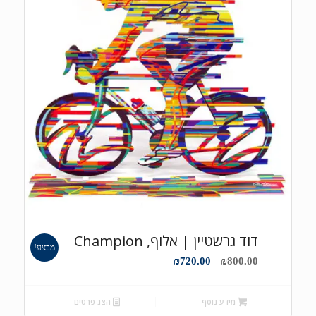
דוד גרשטיין | אלוף, Champion
מבצע!
המחיר
המחיר
₪
720.00
₪
800.00
המקורי
הנוכחי
היה:
הוא:
מידע נוסף
הצג פרטים
₪720.00.
₪800.00.