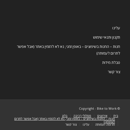
עלינו
תקנון ותנאי שימוש
חנות – החנות בשיפוצים – באופן זמני, נא לא להזמין באתר (אבל אפשר
לתרום לעמותה)
טבלת מידות
צור קשר
© Copyright - Bike to Work
בית
אירועים
מסלולי רכיבה
בלוג
חנות – החנות בשיפוצים – באופן זמני, נא לא להזמין באתר (אבל אפשר לתרום
לעמותה)
תרומה לעמותה
עלינו
צור קשר