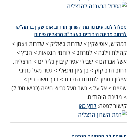
מסלול למגיעים מרמת השרון: מרחוב אוסישקין ברמה"ש
לרחוב מדינת היהודים באזוה"ת הרצליה פיתוח
רמה"ש, אוסישקין > שדרות ביאליק > שדרות ויצמן >
קהילת וילנה > למרחב > לוחמי הגטאות > הנ"ץ >
אשל אברהם > שבילי עפר קיבוץ גליל ים > הרצליה,
רחוב הרב קוק > בן ציון מיכאלי > גשר מעל נתיבי
איילון בסמוך לתחנת הרכבת > דרך משה דיין >
שפיים > אל על > גשר מעל כביש חיפה (כביש מס' 2)
> מדינת היהודים.
קישור למפה:
לחץ כאן
תשומת לב המגיעים מנתניה