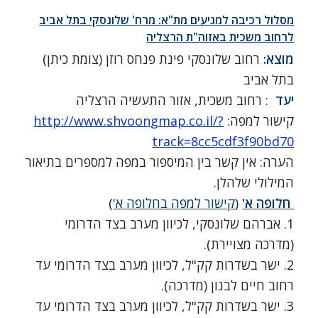
מסלול רכיבה למגיעים מת"א: מרח' שלונסקי בתל אביב
לרחוב משכית באזוה"ת הרצליה
מוצא:
רחוב שלונסקי פינת פנחס רוזן (צומת כיתן)
בתל אביב
יעד
: רחוב משכית, אזור התעשיה הרצליה
קישור למפה:
http://www.shvoongmap.co.il/?
track=8cc5cdf3f90bd70
הערה: אין קשר בין המיספור במפה למספרים בתיאור
המילולי שלהלן.
חלופה א'
(
קישור למפה בחלופה א'
)
1. אברהם שלונסקי, לכיוון מערב בצד הדרומי
(מדרכה מצויירת).
2. ישר בשדרות קק"ל, לכיוון מערב בצד הדרומי עד
רחוב חיים לבנון (מדרכה).
3. ישר בשדרות קק"ל, לכיוון מערב בצד הדרומי עד