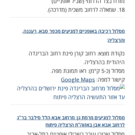
מזרח בצד הדרומי (שביל אופניים)
18. שמאלה לרחוב משכית (מדרכה).
מסלול רכיבה באופניים למגיעים מכפר סבא, רעננה,
והרצליה
:
נקודת מוצא: רחוב קורן פינת רחוב הבריגדה
היהודית בהרצליה.
מסלול (כ-5 ק"מ): ראו תמונת מפה.
קישור למפה:
Google Maps
מסלול למגיעים מרמת גן: מרחוב אבא הלל סילבר בר"ג
לרחוב אבא אבן באזוה"ת הרצליה פיתוח
מסלול שרובו עובר בשבילי אופניים בתל-אביב