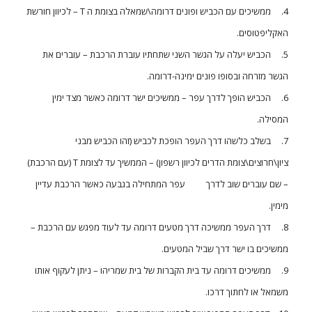
4. ממשיכים עם הכביש ופונים דרומה\שמאלה בצומת ה T – לכיוון חורשת
האקליפטוסים.
5. הכביש יעלה על הגשר השני שתחתיו עוברת הרכבת – עוברים את
הגשר מזרחה ובסופו פונים ימינה-דרומה.
6. הכביש הופך לדרך עפר – ממשיכים ישר דרומה כאשר מצד ימין
המסילה.
7. בשלב כלשהו דרך העפר הופכת לכביש (זהו הכביש מבני
ציון\חרוצים\צומת הדרים לכיוון רשפון) – הממשיך עד לצומת T (עם הרכבת)
– שם עוברים שוב לדרך עפר המתחילה בגבעה כאשר הרכבת עדיין
מימין.
8. דרך העפר ממשיכה דרך מטעים דרומה עד לעוד מפגש עם הרכבת –
ממשיכים בו ישר דרך שביל המטעים.
9. ממשיכים דרומה עד בית הקברות של בית שמריהו – ניתן לעקוף אותו
משמאל או לחתוך דרכו.