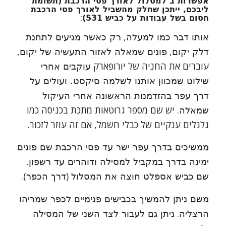
אפשרות ב למסלול לאורך פסי הרכבת (תשומת
ליבכם, ייתכן שחלק מהשביל לאורך פסי הרכבת
:
חסום בשל עבודות על כביש 531)
,
אותו דבר כמו למעלה
רק כאשר מגיעים לתחנת
,
,
דלק יקום
פונים שמאלה לאזור התעשיה של יקום
עוברים את החניה של יורופארק
עוקבים אחרי
שילוט שמכוון אותנו לשלמה סיקסט. ועולים על
דרך עפר בהזדמנות הראשונה אחרי העיקול
. יש שם מספר גרוטאות מתכת בכניסה כמו
שמאלה
גלגלים ענקיים של כבלי חשמל, אם זה עוזר לזכור.
ממשיכים בדרך עפר ישר עד פסי הרכבת שם פונים
.
ימינה בדרך במקביל למסילה ודוהרים עד רשפון
).
(
שם
כביש אספלט חוצה את המסלול
דרך הכפר
משם ניתן להמשיך בכבישים פנימיים לכפר שמריהו
.
הרצליה
ניתן גם לעבור לצד השני של המסילה