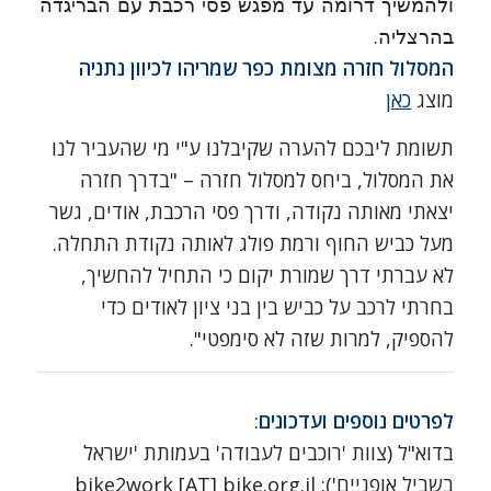
ולהמשיך דרומה עד מפגש פסי רכבת עם הבריגדה
.
בהרצליה
המסלול חזרה מצומת כפר שמריהו לכיוון נתניה
מוצג
כאן
תשומת ליבכם להערה שקיבלנו ע"י מי שהעביר לנו
את המסלול, ביחס למסלול חזרה – "בדרך חזרה
יצאתי מאותה נקודה, ודרך פסי הרכבת, אודים, גשר
מעל כביש החוף ורמת פולג לאותה נקודת התחלה.
לא עברתי דרך שמורת יקום כי התחיל להחשיך,
בחרתי לרכב על כביש בין בני ציון לאודים כדי
להספיק, למרות שזה לא סימפטי".
לפרטים נוספים ועדכונים
:
בדוא"ל (צוות 'רוכבים לעבודה' בעמותת 'ישראל
בשביל אופניים'): bike2work [AT] bike.org.il