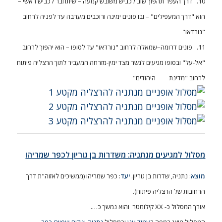
10. דרך העפר תהפוך שוב לכביש משובש קמעה – שיתחבר לכביש ראשי –
הוא "דרך המעפילים" – ובו פונים ימינה ורוכבים מערבה עד לפניה לרחוב
"נורדאו"
11. פונים דרומה–שמאלה לרחוב "נורדאו" עד לסופו – הוא יהפוך לרחוב
"אל-על" ובסופו מגיעים לגשר מצד ימין-מזרחה המעביר לתוך הרצליה פיתוח
לרחוב "מדינת היהודים"
מסלול למגיעים מנתניה: משדרות בן גוריון לכפר שמריהו
מוצא
: נתניה, שדרות בן גוריון.
יעד
: כפר שמריהו (ממשיכים לאזוה"ת דרך
הרחובות של הרצליה פיתוח).
אורך המסלול כ- XX קילומטר והוא נמשך כ….