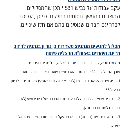
עקב עבודות על כביש 531 ייתכן שהמסלולים
המוצגים בהמשך חסומים בחלקם. לפיכך, עליכם
לברר עם חברים שנוסעים בהם אם חלו שינויים.
מסלול למגיעים מנתניה: משדרות בן גוריון בנתניה לרחוב
מדינת היהודים באזוה"ת הרצליה פיתוח
מוצא
: נתניה, שדרות בן גוריון.
יעד
: הרצליה, רח' מדינת היהודים
אורך המסלול כ- 22 קילומטר והוא נמשך כשעה וחצי ברכיבה רגועה.
1. יוצאים מהיציאה הדרומית (לכיוון איקאה ובית יהושע) של נתניה – לכיוון
כביש 553.
2. פונים שמאלה לכניסה לכביש תחנת הרכבת של בית יהושע (לא
נכנסים למתחם התחנה).
3. ממשיכים ישר (דרומה) הכביש מתעקל ויורד תחת הגשר ונצמד אליו
ימינה.