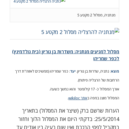
מנתניה, מסלול 2 מקטע 5
מסלול למגיעים מנתניה: משדרות בן גוריון (בית גולדמינץ)
לכפר שמריהו
מוצא
: נתניה, שדרות בן גוריון.
יעד
: כפר שמריהו (ממשיכים לאזוה"ת דרך
הרחובות של הרצליה פיתוח).
אורך המסלול כ- 17 קילומטר והוא נמשך כשעה.
המסלול מוצג במפה ב
אתר wikiloc
.
הערות שרשם ברק (שיצר את המסלול) בתאריך
25/5/2014: בדקתי היום את המסלול הלוך וחזור
במקביל לפסי הרכבת ואין שום בעיה בין אודים עד