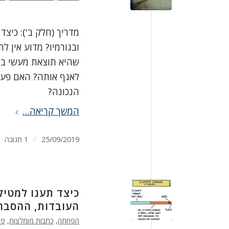
מדריך (חלק ב'): כיצ
ובגורמיו? מדוע אין 
שהיא תוצאת מעשי בני
לאגף אותה? האם פעיל
הנכונה?
המשך קריאה…
/
25/09/2019
1 תגובה
כיצד תענו למטיל
העובדות, ההסברי
הפחתה
,
כתבות מומלצות
,
פו