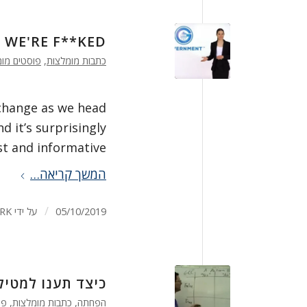
WE'RE F**KED
כתבות מומלצות
,
פוסטים מומ
change as we head
d it’s surprisingly
t and informative.
המשך קריאה…
/
05/10/2019
על ידי
RK
כיצד תענו למטיל
הפחתה
,
כתבות מומלצות
,
פו