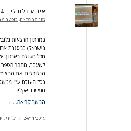
אירוע גלובלי – 24 שעות של ריאליטי אקלים, 1,600 הרצאות
כתבות מומלצות
,
פוסטים מומ
מכל העולם בארגון של
לשעבר, מחבר הספר "
הגלובלית; את ההשפע
בכל העולם ע"י ממשלו
ממשבר אקלים.
המשך קריאה…
/
24/11/2019
על ידי
RK