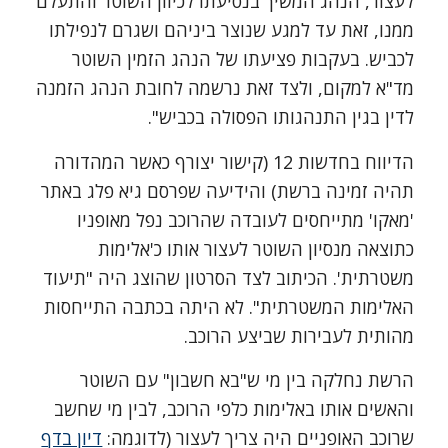
לעצור, הנהג המשיך בנסיעתו לכיוון השוטר והתעלם
ממנו, זאת עד למגע שנוצר ביניהם ושגרם לנפילתו
לכביש. בעקבות פציעתו של הנהג הזמין השוטר
מד"א למקום, ולצד זאת נרשמה לחובת הנהג הזמנה
לדין בגין התנהגותו הפסולה בכביש".
הדיווח בחדשות 12 (קישור יצורף כאשר המהדורה
תהיה זמינה ברשת) והידיעה שפרסם גיא פלג באתר
'מאקו' מתייחסים לעובדה שהרוכב נפל מאופניו
כתוצאה מנסיון השוטר לעצור אותו כ'אלימות
משטרתית'. הכיתוב לצד הסרטון שהוצג היה "תיעוד
האלימות המשטרתית". לא היתה בכתבה התייחסות
מהותית לעבירות שביצע הרוכב.
הרשת נחלקה בין מי ש"בא חשבון" עם השוטר
והאשים אותו באלימות כלפי הרוכב, לבין מי שחשב
שרוכב האופניים היה צריך לעצור (לדוגמה:
דיון בדף