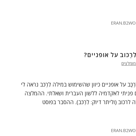
ERAN.B2WO
לִרְכּוב על אופניים?
מומלצים
כַּב על אופניים כיוון שהשימוש במילה לִרְכֹּב נראה לי
ם פניתי לאקדמיה ללשון העברית ושאלתי. ההמלצה
כוב (וליתר דיוק: לִרְכֹּב). ההסבר בפוסט
ERAN.B2WO