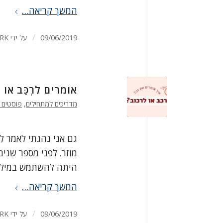
המשך קריאה…
/
09/06/2019
על ידי
RK
אומרים לִרְכַּב או 
מדריכים למתחילים
,
פוסטים 
גם אני נהגתי לאמר לִרְ
מוזר. לפני מספר שני
היתה להשתמש במילה לר
המשך קריאה…
/
09/06/2019
על ידי
RK