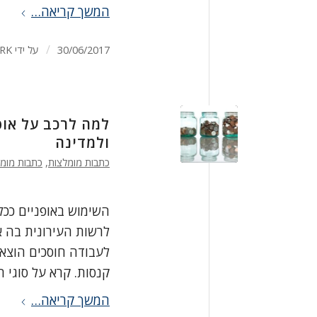
המשך קריאה…
/
30/06/2017
על ידי
RK
למה לרכב על אופנ
ולמדינה
כתבות מומלצות
,
כתבות מומ
השימוש באופניים ככל
לרשות העירונית בה א
לעבודה חוסכים הוצאות
קנסות. קרא על סוגי ה
המשך קריאה…