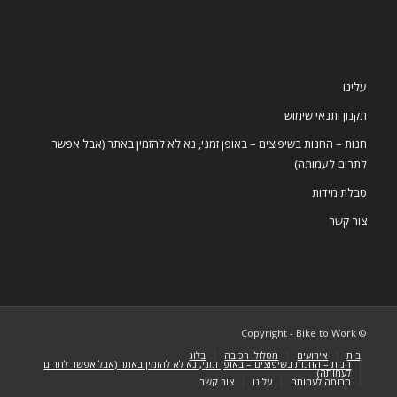
עלינו
תקנון ותנאי שימוש
חנות – החנות בשיפוצים – באופן זמני, נא לא להזמין באתר (אבל אפשר
לתרום לעמותה)
טבלת מידות
צור קשר
© Copyright - Bike to Work
בית
אירועים
מסלולי רכיבה
בלוג
חנות – החנות בשיפוצים – באופן זמני, נא לא להזמין באתר (אבל אפשר לתרום
לעמותה)
תרומה לעמותה
עלינו
צור קשר