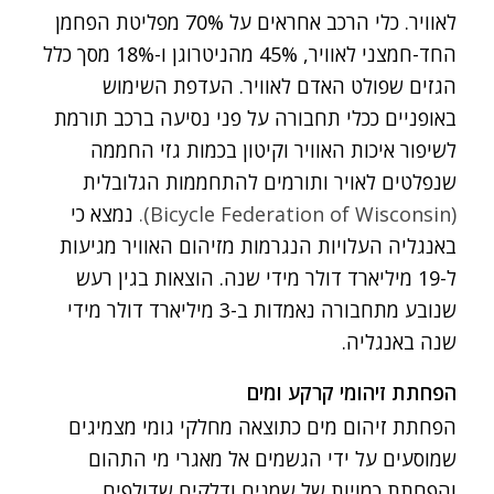
לאוויר. כלי הרכב אחראים על 70% מפליטת הפחמן
החד-חמצני לאוויר, 45% מהניטרוגן ו-18% מסך כלל
הגזים שפולט האדם לאוויר. העדפת השימוש
באופניים ככלי תחבורה על פני נסיעה ברכב תורמת
לשיפור איכות האוויר וקיטון בכמות גזי החממה
שנפלטים לאויר ותורמים להתחממות הגלובלית
(Bicycle Federation of Wisconsin).
נמצא כי
באנגליה העלויות הנגרמות מזיהום האוויר מגיעות
ל-19 מיליארד דולר מידי שנה. הוצאות בגין רעש
שנובע מתחבורה נאמדות ב-3 מיליארד דולר מידי
שנה באנגליה.
הפחתת זיהומי קרקע ומים
הפחתת זיהום מים כתוצאה מחלקי גומי מצמיגים
שמוסעים על ידי הגשמים אל מאגרי מי התהום
והפחתת כמויות של שמנים ודלקים שדולפים