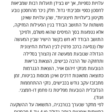
עלויות כספיות, אך יש בצידן תועלות רבות שמביאות
לחסכון כספי וסביבתי גדול. חלק ניכר מהחסכון נובע
מקיטון ב"עלויות חיצוניות", שהן עלויות שאינן
מושתות על התושב הבודד בגין הפעילות המזיקה,
אלא נטמעות בסך המיסים שהוא משלם, ולפיכך
התושב הבודד לא חש בקשר הישיר שבין המעשה
שלו (נסיעה ברכב פרטי) לבין העלות החיצונית
הגדולה שנובעת ממעשה זה (הצורך בסלילה
ותחזוקה של הרבה כבישים, הוצאות בריאות
הנובעות מנזקי זיהום אויר, הוצאות הנגרמות
כתוצאה מתאונות דרכים ואינן מכוסות בביטוח, זמן
מתבזבז עקב גודש בכבישים, נזקי ההתחממות
הגלובלית הנובעות מפליטת גז פחמן דו-חמצני.
ועוד).
לפי מחקר שנערך בנורבגיה, התשואה על ההשקעה
בתשתית אופניים היתה גדולה פי 4 עד 5 מהסכום