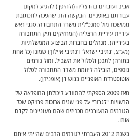
אביב ועובדים בהרצליה (ולהיפך) להגיע למקום
עבודתם באופניים. הבקשה הזו, שהפכה לתכתובת
ממושכת מול סמנכ"לית משרד התחבורה; סגני ראש
עיריית עיריית הרצליה (המחזיקים תיק התחבורה
בעירייה), מנהלים בחברות הביצוע הממשלתיות
(מע"צ, 'נתיבי ישראל' ו'נתיבי איילון') שמונו (כל אחת
בתורה) לתכנן ולסלול את השביל, ומול גורמים
נוספים, הובילה ליוזמת משרד התחבורה לסלול
אוטוסטרדת האופניים בגוש דן (אופנידן).
מאז 2009 הספקתי להתוודע ליכולתן המופלאה של
הרשויות "לגרור" על פני שנים ארוכות פרויקט שכל
הגורמים המעורבים מכריזים שהם מעוניינים לקדם
אותו.
בשנת 2012 העברתי לגורמים הרבים שהייתי איתם