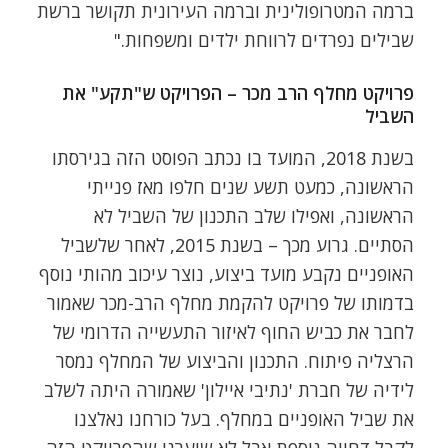
ברמה המטרופולינית וברמה העירונית תקושר ברשת
שבילים נפרדים לרווחת ילדים ומשפחות."
פרויקט מחלף הרב מכר – הפרויקט ש"תקע" את
השביל
בשנת 2018, המועד בו נכתב הפוסט הזה בגירסתו
הראשונה, כמעט תשע שנים חלפו מאז פנייתי
הראשונה, ואפילו שלב התכנון של השביל לא
הסתיים. גרוע מכך – בשנת 2015, לאחר שלשביל
האופניים נקבע מועד ביצוע, נוצר עיכוב מהותי נוסף
בדמותו של פרויקט להקמת מחלף הרב-מכר שאמור
לחבר את כביש החוף לאיזור התעשייה הדרומי של
הרצליה פיתוח. התכנון והביצוע של המחלף נמסר
לידיה של חברת 'נתיבי איילון' שאמורה היתה לשלב
את שביל האופניים במחלף. בעל כורחנו נאלצנו
לקבל דחייה נוספת אבל לא שיערנו שהפרויקט הזה