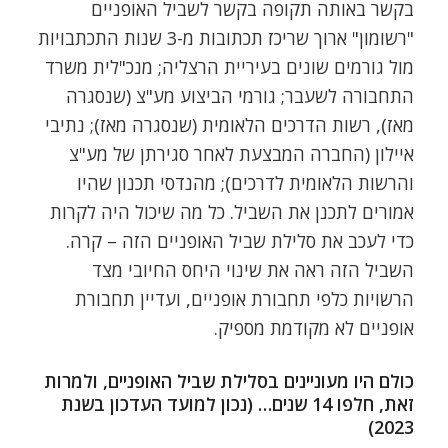
בקשר באותה תקופה בקשר לשביל האופניים
"רשומון" ארוך שריכז תכתובות מ-3 שנות התכתבויות
מול גורמים שונים בעיריית הרצליה; מנכ"לית משרד
התחבורה לשעבר; גורמי הביצוע מע"צ (שנסגרה
מאז), רשות הדרכים הלאומית (שנסגרה מאז); נתיבי
איילון (החברה המבצעת לאחר סגירתן של מע"צ
והרשות הלאומית לדרכים); מהנדסי תכנון שהיו
אמורים לתכנן את השביל. כל מה שיכול היה לקרות
כדי לעכב את סלילת שביל האופניים הזה – קרה.
השביל הזה ראה את שינוי היחס החיובי מצד
הרשויות כלפי תחבורת אופניים, ועדיין תחבורת
אופניים לא מקודמת מספיק.
כולם היו מעוניינים בסלילת שביל האופניים, ולמרות
זאת, חלפו 14 שנים… (נכון למועד העדכון בשנת
2023)