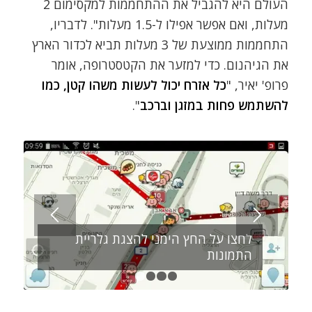
העולם היא להגביל את ההתחממות למקסימום 2
מעלות, ואם אפשר אפילו ל-1.5 מעלות". לדבריו,
התחממות ממוצעת של 3 מעלות תביא לכדור הארץ
את הגיהנום. כדי למזער את הקטסטרופה, אומר
פרופ' יאיר, "
כל אזרח יכול לעשות משהו קטן, כמו
להשתמש פחות במזגן וברכב
".
לחצו על החץ הימני להצגת גלריית
התמונות
1
2
3
4