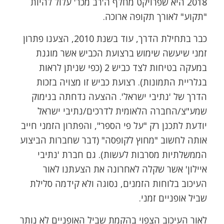
2018 היא שפרויקט מחלף ה'רב מכר' עלול להיות
"תקוע" לאורך תקופה ארוכה.
כבר בתחילת הדרך, עוד בשנת 2010, הצענו פתרון
זמני שיעשה שימוש ברצועת הכביש אשר מוגנת
במעקה בטיחות לצד כביש 2 (כפי שניתן לראות
בגלריית התמונות). רצועת כביש זו מצויה בזכות
הדרך של 'נתיבי ישראל'. ההצעה נדחתה בנימוק
שמע"צ/החברה הלאומית לדרכים/נתיבי ישראל
יודעת לתכנן רק "על פי הספר", והפתרון הזמני חייב
אותה לחשוב "מחוץ לקופסה" (דבר שחברות הביצוע
הממשלתיות מסרבות לעשות). גם חברת 'נתיבי
איילון' אשר שקלה לאחרונה את הצעתנו לאור
העיכוב בלוחות הזמנים, נסוגה ולא קידמה סלילת
שביל אופניים זמני.
לאור העיכוב הצפוי בהקמת שביל האופניים לא נותר