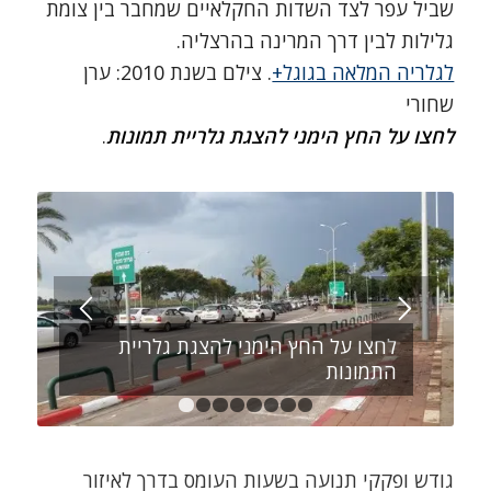
שביל עפר לצד השדות החקלאיים שמחבר בין צומת
גלילות לבין דרך המרינה בהרצליה.
לגלריה המלאה בגוגל+
. צילם בשנת 2010: ערן
שחורי
לחצו על החץ הימני להצגת גלריית תמונות
.
לחצו על החץ הימני להצגת גלריית
התמונות
1
2
3
4
5
6
7
8
גודש ופקקי תנועה בשעות העומס בדרך לאיזור