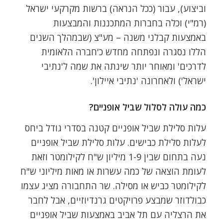
וביצוע), עבור (ככל הנראה) ברשות מקרקעי ישראל
(רמ"י) וכלה בחברות המתכננות והמבצעות
באמצעות קבלני משנה – מע"צ (שבמהלך השנים
הללו נסגרה ונפתחה מחדש כ'חברה הלאומית
לדרכים' ומאוחר יותר שינתה את שמה ל'נתיבי
ישראל') ולאחרונה 'נתיבי איילון'.
כמה עולה לסלול שביל אופניים?
עלות סלילת שביל אופניים קטנה בסדרי גודל ביחס
לעלות סלילת כבישים. עלות סלילת שביל אופניים
נעה בתחום שבין 1-9 מיליון ש"ח לקילומטר וזאת
לעומת הוצאה של כמה עשרות או מאות מיליוני ש"ח
לקילומטר כביש או מסילה. שר התחבורה מציג עצמו
כבולדוזר שמבצע פרויקטים גרנדיוזיים, אבל לחבר
את הרצליה עם תל אביב באמצעות שביל אופניים