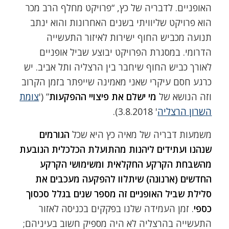
האופניים. לדבריה של כץ, “פרויקט מחלף הרב מכר
הוא פרויקט שליוויתי בשנים האחרונות והוא ינתב
תנועה מכביש החוף ישירות לאיזור התעשייה
הדרומי. במסגרת הפרויקט יבוצע שביל אופניים
לאורך כביש החוף שיחבר בין הרצליה ותל אביב. יש
כרגע חסם עיקרי שאני מאמינה שייפתר בזמן הקרוב
וזה הנושא של
מי ישלם את פיצויי ההפקעות
” ('
צומת
השרון הרצליה
' 3.8.2018).
משמעות דבריה של מאיה כץ היא שכל
הגורמים
שנהנו ועתידים ליהנות מהתועלת הכלכלית הנובעת
מהשבחת הקרקע החקלאית ומשימושי הקרקע
החדשים (ארנונה) שיתלוו להפקעה מעכבים את
סלילת שביל האופניים זה מספר שנים בגלל סכסוך
כספי
. זמן העמידה שלנו בפקקים בכניסה לאזור
התעשייה בהרצליה לא היה מספיק חשוב בעיניהם;