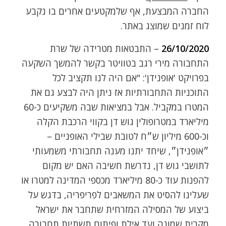
החברה המבצעת, אף שלמקטעים אחרים בו נקבע
לוח זמנים שמוצג באתר.
26/10/2020
– התבטאות מטרידה של שרת
התחבורה מירי רגב בטוויטר בקשר להמשך השקעה
בפרויקט 'אופנידן': "אם היה לנו תקציב לכל
התוכניות התחבורתיות אז ניתן היה לבצע גם את
המטרו במקביל. אבל במציאות שבה משקיעים כ-60
מיליארד במטרופולין גוש דן בקווי הרכבת הקלה
וכ-600 מיליון ש״ח לטובת שבילי האופניים –
״אופנידן״, שיחד יתנו מענה תחבורתי משמעותי
לתושבי גוש דן, נדרשת חשיבה האם יש מקום
להפנות עוד כ-80 מיליארד מכספי המדינה למטרו או
שעלינו להסיט את המשאבים לפריפריה, בדגש על
ביצוע של המסילה המזרחית שתחבר את ישראל
מקרית שמונה ועד אילת ופיתוח תשתיות תחבורה