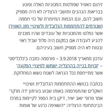
זיהום האוויר שפולטות המכוניות האלה ופוגע
בבריאות הנהגים ותושבי הרצליה לא היה מספיק
חשוב להם, וגם הכמות המיותרת של גזי חממה
(
שגורמים להתחממות הגלובלית ולשינויי מזג האוויר
)
אשר נפלטו מהמכוניות של עובדים שהיו מוכנים
להגיע לעבודה אם במקום היה סלול שביל ראוי
ובטוח לא היה מספיק חשוב בעיניהם.
עדכון מתאריך 3.9.2018 – פורסמה כתבה ב'כלכליסט'
– '
זכויות בנייה בהרצליה ישמשו לפיצויי הפקעה
'
אשר מתייחסת ככל הנראה לשטח נשוא המחלוקת.
בכתבה בנושא ההתחממות הגלובלית ושינויי
האקלים שהתפרסמה באותו שבוע בעיתון 'דה מרקר'
אמר פרופ' יואב יאיר, דיקן בית הספר לקיימוּת במרכז
הבינתחומי הרצליה: "השאיפה כרגע של אומות