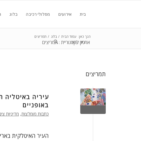
בית
אירועים
מסלולי רכיבה
בלוג
ח
הנך כאן:
עמוד הבית
/
בלוג
/
תמריצים
צור קשר
ארכיון לקטגוריית : תמריצים
תמריצים
עיריה באיטליה 
באופניים
כתבות מומלצות
,
מדיניות ציב
העיר האיטלקית בארי 