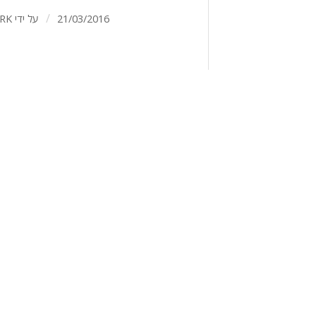
/
21/03/2016
על ידי
RK