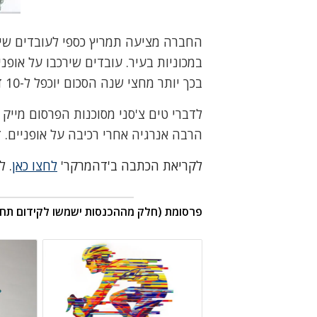
החברה מציעה תמריץ כספי לעובדים שיר
בכך יותר מחצי שנה הסכום יוכפל ל-10 דולר ליום, וישולם כבונוס בסוף השנה.
לדברי טים צ'סני מסוכנות הפרסום מייק ק
הרבה אנרגיה אחרי רכיבה על אופניים. ז
לקריאת הכתבה ב'דהמרקר'
לחצו כאן
. ל
פרסומת (חלק מההכנסות ישמשו לקידום תחב