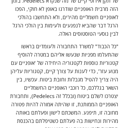
של תקן אירופי קיים של מה שנקרא Pedelecs. בזמן
הזה מרבית האופניים שודרגו באופן לא חוקי, הפכו
לאופניים חשמליים מהירים, ולא התחשבו בהולכי
הרגל דבר שהביא לנפגעים ולעימות בין הולכי הרגל
לבין נוסעי הטוסטוסים האלה.
"כל הכבוד" למשרד התחבורה ולעומדים בראשו
שהתעלמו מפניות שנעשו אליהם במטרה להוסיף
קטגוריות נוספות לקטגוריה היחידה של 'אופניים עם
מנוע עזר', כדי לענות על צורך קיים, קטגוריות עליהן
היה צריך להטיל מגבלות וחובת ביטוח. עכשיו, בין
השאר בגללכם, כל רוכבי האופניים החשמליים
יצטרכו לשלם ביטוח (ובכלל זה Pedelecs), ותחבורת
האופניים הממותנת, זו שהיתה אמורה להיות פטורה
מחובה זו, תיפגע. המשכתם לישון ופעלתם באותה
מהירות ונחישות בה פעלתם כשטיפלתם בהכנסת