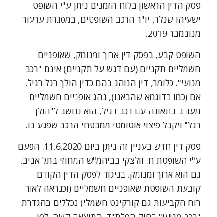
פסק הדין הראשון בלוח הזמנים ניתן ע"י השופט
ישעיהו שנלר, יו"ר הרכב השופטים, במסגרת ערעור
מנובמבר 2019.
השופט קבע, בפסק דין ארוך ומנומק, שאופניים
חשמליים תקניים (עם דגש על תקניים) אינם "רכב
מנועי". כלומר, דין הנוהג בהם כדין הולך רגל רגיל.
אם (כמו בדוגמא שהבאנו), נהג אופניים חשמליים
מעורב בתאונה עם רכב רגיל, הוא נחשב ל"הולך
רגל" ויקבל פיצוי אוטומטי ממבטחי הרכב שפגע בו.
פסק דין חדש בעניין זה ניתן ביום 11.6.2020. הפעם
ע"י השופטת ח. וולצקי בביהמ"ש המחוזי בתל אביב.
גם הוא ארוך ומנומק. בניגוד לפסק הדין הקודם
קובעת השופטת שאופניים חשמליים (וכנראה לאור
רוח הקביעות גם קורקינט חשמלי) נכללים בהגדרת
"רכב מנועי" בחוק הפלת"ד. התוצאה קשה. לפי