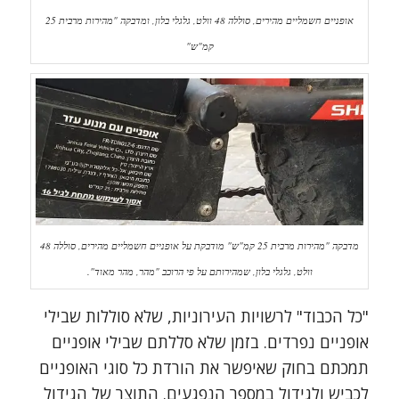
אופניים חשמליים מהירים, סוללה 48 וולט, גלגלי בלון, ומדבקה "מהירות מרבית 25
קמ"ש"
מדבקה "מהירות מרבית 25 קמ"ש" מודבקת על אופניים חשמליים מהירים, סוללה 48
וולט, גלגלי בלון, שמהירותם על פי הרוכב "מהר, מהר מאוד".
"כל הכבוד" לרשויות העירוניות, שלא סוללות שבילי
אופניים נפרדים. בזמן שלא סללתם שבילי אופניים
תמכתם בחוק שאיפשר את הורדת כל סוגי האופניים
לכביש ולגידול במספר הנפגעים. התוצר של הגידול