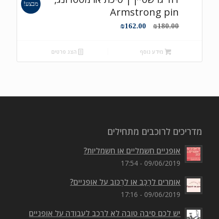
מבצע!
Armstrong pin
המחיר
המחיר
₪
162.00
₪
180.00
המקורי
הנוכחי
היה:
הוא:
מידע נוסף
הצג פרטים
₪162.00.
₪180.00.
מדריכים לרוכבים מתחילים
אופניים חשמליים או חשמליות?
09/06/2019 - 17:54
אומרים לִרְכַּב או לִרְכּוב על אופניים?
09/06/2019 - 17:16
יש לכם סיבה טובה לא לרכב לעבודה על אופניים