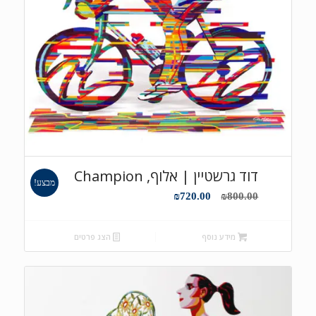
דוד גרשטיין | אלוף, Champion
מבצע!
המחיר
המחיר
₪
720.00
₪
800.00
המקורי
הנוכחי
היה:
הוא:
מידע נוסף
הצג פרטים
₪720.00.
₪800.00.