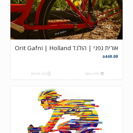
אורית גפני | הולנד Orit Gafni | Holland
₪
440.00
מידע נוסף
הצג פרטים