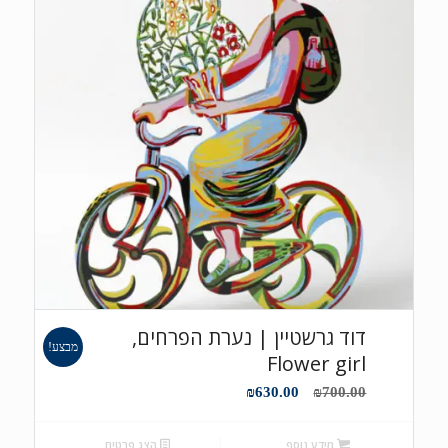
דוד גרשטיין | נערת הפרחים,
מבצע!
Flower girl
המחיר
המחיר
₪
630.00
₪
700.00
המקורי
הנוכחי
היה:
הוא:
מידע נוסף
הצג פרטים