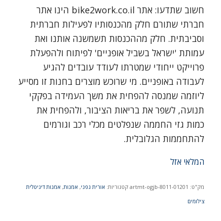
חשוב שתדעו: אתר bike2work.co.il הינו אתר
חברתי שתורם חלק מהכנסותיו לפעילות חברתית
וסביבתית. חלק מההכנסות תשמשנה אותנו ואת
עמותת 'ישראל בשביל אופניים' לפיתוח ולהפעלת
פרוייקט ייחודי שמטרתו לעודד עובדים להגיע
לעבודה באופניים. מי שרוכש מוצרים בחנות זו מסייע
ליוזמה שמנסה להפחית את משך העמידה בפקקי
תנועה, לשפר את בריאות הציבור, ולהפחית את
כמות גזי החממה שנפלטים מכלי רכב וגורמים
להתחממות הגלובלית.
המלאי אזל
מק"ט:
artmt-ogjb-8011-01201
קטגוריות:
אורית גפני
,
אמנות
,
אמנות דיגיטלית
צילומים