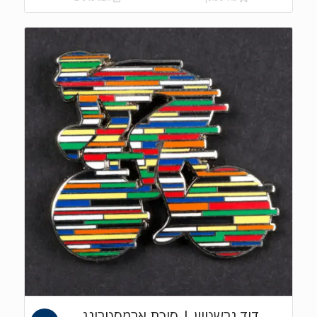
₪630.00.
₪700.00.
דוד גרשטיין | סיכת ארמסטרונג,