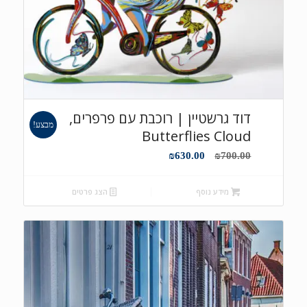
דוד גרשטיין | רוכבת עם פרפרים,
מבצע!
Butterflies Cloud
המחיר
המחיר
₪
630.00
₪
700.00
המקורי
הנוכחי
היה:
הוא:
מידע נוסף
הצג פרטים
₪630.00.
₪700.00.