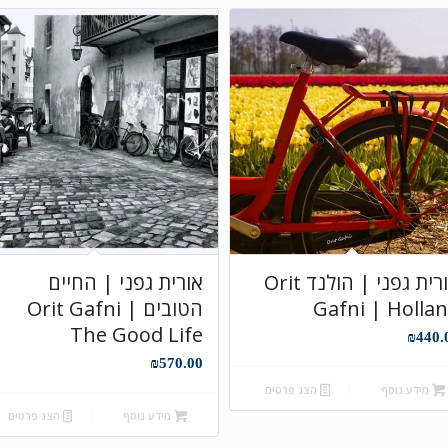
אורית גפני | הולנד Orit
אורית גפני | החיים
Gafni | Holla
הטובים Orit Gafni |
The Good Life
₪
440.
₪
570.00
מידע נוסף
הצג פרטים
מידע נוסף
הצג פרטים