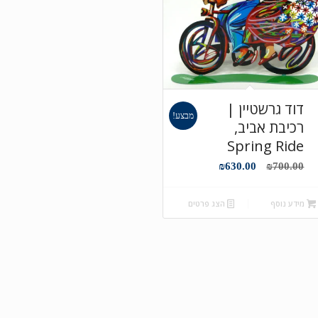
דוד גרשטיין |
מבצע!
רכיבת אביב,
Spring Ride
המחיר
המחיר
₪
630.00
₪
700.00
המקורי
הנוכחי
היה:
הוא:
מידע נוסף
הצג פרטים
₪630.00.
₪700.00.