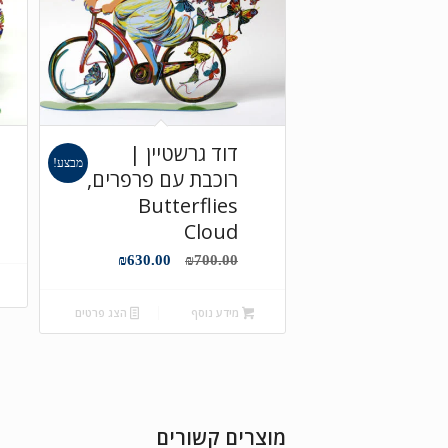
דוד גרשטיין |
מבצע!
רוכבת עם פרפרים,
Butterflies
Cloud
המחיר
המחיר
₪
630.00
₪
700.00
המקורי
הנוכחי
היה:
הוא:
מידע נוסף
הצג פרטים
₪630.00.
₪700.00.
מוצרים קשורים