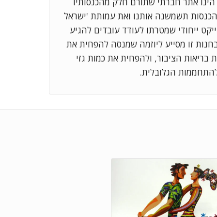
שוב שתדעו: אתר bike2work.co.il הינו אתר חברתי שתורם חלק מהכנסותיו
הכנסות תשמשנה אותנו ואת עמותת 'ישראל
ייקט ייחודי שמטרתו לעודד עובדים להגיע
בחנות זו מסייע ליוזמה שמנסה להפחית את
בריאות הציבור, ולהפחית את כמות גזי
להתחממות הגלובלית.