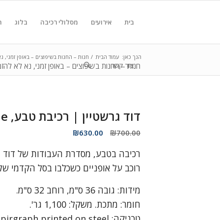
בית
אירועים
מסלולי רכיבה
בלוג
ח
הנך כאן:
עמוד הבית
/
חנות – החנות בשיפוצים – באופן זמני, 
צור קשר
חנות – החנות בשיפוצים – באופן זמני, נא לא לה
דוד גרשטיין | רכיבת טבע, Country Ride
המחיר
המחיר
₪
630.00
₪
700.00
המקורי
הנוכחי
רכיבה בטבע, מסדרת העבודות של דוד גר
היה:
הוא:
₪630.00.
₪700.00.
רוכב על אופניים כשכלבו בסל הקדמי של 
מידות: גובה 36 ס"מ, רוחב 32 ס"מ.
חומר: מתכת. משקל: 1,100 גר'.
טכניקה: Spirgraph printed on steel