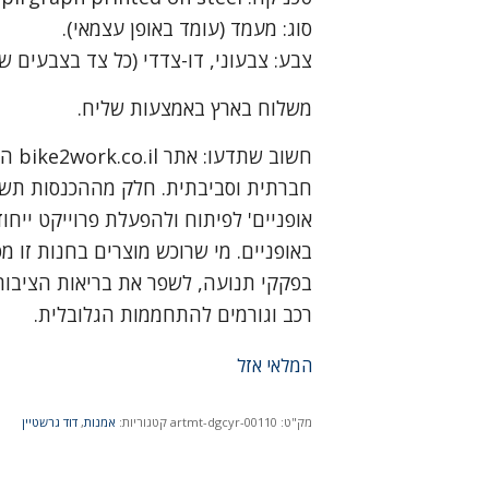
סוג: מעמד (עומד באופן עצמאי).
צבע: צבעוני, דו-צדדי (כל צד בצבעים שו
משלוח בארץ באמצעות שליח.
חשוב
חברתית וסביבתית. חלק מההכנסות תשמ
אופניים' לפיתוח ולהפעלת פרוייקט ייח
באופניים. מי שרוכש מוצרים בחנות זו
בפקקי תנועה, לשפר את בריאות הציבור
רכב וגורמים להתחממות הגלובלית.
המלאי אזל
מק"ט:
artmt-dgcyr-00110
קטגוריות:
אמנות
,
דוד גרשטיין