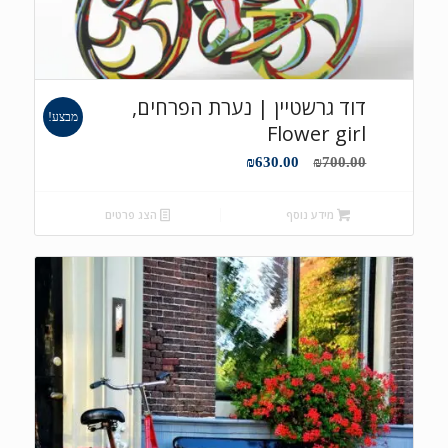
דוד גרשטיין | נערת הפרחים,
מבצע!
Flower girl
המחיר
המחיר
₪
630.00
₪
700.00
המקורי
הנוכחי
היה:
הוא:
מידע נוסף
הצג פרטים
₪630.00.
₪700.00.