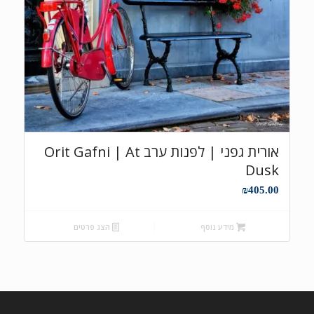
אורית גפני | לפנות ערב Orit Gafni | At
Dusk
₪
405.00
מידע נוסף
הצג פרטים