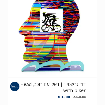
דוד גרשטיין | ראש עם רוכב, Head
מבצע!
with biker
המחיר
המחיר
₪
315.00
₪
350.00
המקורי
הנוכחי