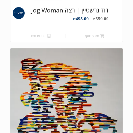
דוד גרשטיין | רצה Jog Woman
מבצע!
המחיר
המחיר
₪
495.00
₪
550.00
המקורי
הנוכחי
היה:
הוא:
מידע נוסף
הצג פרטים
₪495.00.
₪550.00.