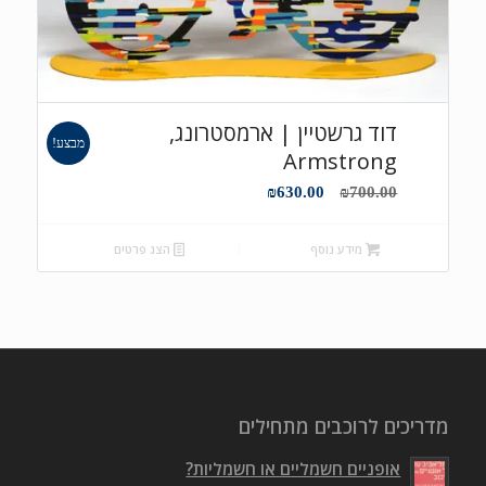
דוד גרשטיין | ארמסטרונג,
מבצע!
Armstrong
המחיר
המחיר
₪
630.00
₪
700.00
המקורי
הנוכחי
היה:
הוא:
מידע נוסף
הצג פרטים
₪630.00.
₪700.00.
מדריכים לרוכבים מתחילים
אופניים חשמליים או חשמליות?