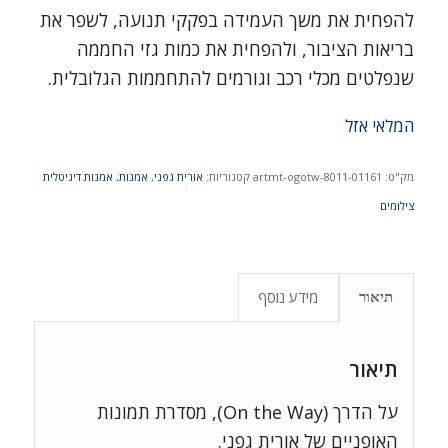
להפחית את משך העמידה בפקקי תנועה, לשפר את
בריאות הציבור, ולהפחית את כמות גזי החממה
שנפלטים מכלי רכב וגורמים להתחממות הגלובלית.
המלאי אזל
מק"ט:
artmt-ogotw-8011-01161
קטגוריות:
אורית גפני
,
אמנות
,
אמנות דיגיטלית
צילומים
מידע נוסף
תיאור
תיאור
על הדרך (On the Way), מסדרת תמונות
האופניים של אורית גפני.