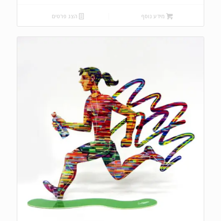
המקורי
הנוכחי
היה:
הוא:
מידע נוסף
הצג פרטים
₪630.00.
₪700.00.