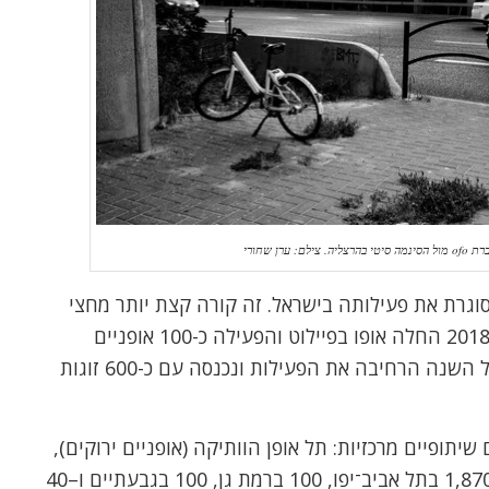
 ערן שחורי
ת האופניים השיתופיים אופו (ofo) סוגרת את פעילותה בישראל. זה קורה קצת יותר מחצי
משנה לאחר שנכנסה לישראל – בינואר 2018 החלה אופו בפיילוט והפעילה כ-100 אופניים
שיתופיים באוניברסיטת בר-אילן, ובאפריל השנה הרחיבה את הפעילות ונכנסה עם כ-600 זוגות
יתופיים מרכזיות: תל אופן הוותיקה (אופניים ירוקים),
המפעילה כיום סך הכל 2,110 אופניים: 1,870 בתל אביב־יפו, 100 ברמת גן, 100 בגבעתיים ו–40