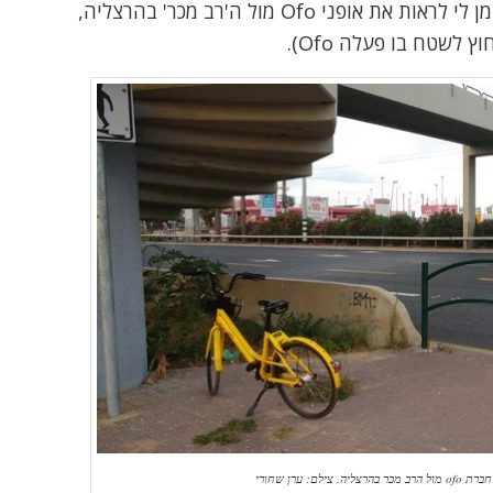
ודווקא היום בדרכי לעבודה (וחזרה) הזדמן לי לראות את אופני Ofo מול ה'רב מכר' בהרצליה,
לשטח בו פעלה Ofo).
צילם: ערן שחורי