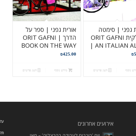
 גפני | סימטה
אורית גפני | ספר על
איטלקית ORIT GAFNI
הדרך ORIT GAFNI |
BOOK ON THE WAY
| AN ITALIAN A
₪
425.00
₪
5
ע נוסף
הצג פרטים
מידע נוסף
הצג פרטים
עלי
אירועים אחרונים
תקנ
יום 'רוכבים לעבודה בהרצליה' – מאי