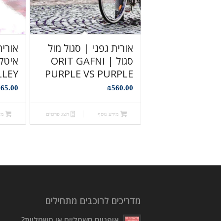
אורית גפני | סגול מול
אורית
סגול ORIT GAFNI |
LLEY
PURPLE VS PURPLE
65.00
₪
560.00
מידע נוסף
הצג פרטים
מיד
מדריכים לרוכבים מתחילים
אופניים חשמליים או חשמליות?