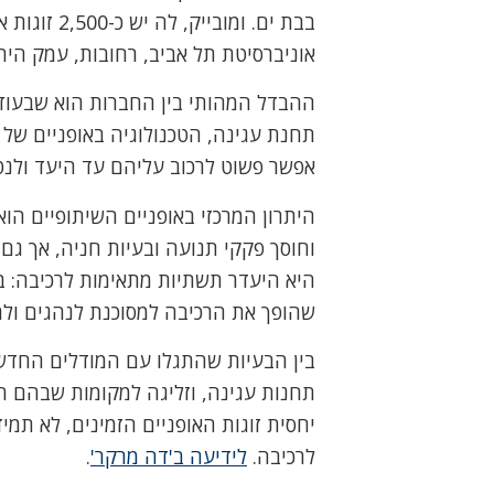
בבת ים. ומו
אוניברסיטת תל אביב, רחובות, עמק הירד
ההבדל המהותי בין החברות הוא שבעוד 
תחנת עגינה, הטכנולוגיה באופניים של א
אפשר פשוט לרכוב עליהם עד היעד ולנט
היתרון המרכזי באופניים השיתופיים הוא
וחוסך פקקי תנועה ובעיות חניה, אך ג
היא היעדר תשתיות מתאימות לרכיבה: בר
שהופך את הרכיבה למסוכנת לנהגים ולהו
בין הבעיות שהתגלו עם המודלים החדשי
תחנות עגינה, וזליגה למקומות שבהם הא
יחסית זוגות האופניים הזמינים, לא תמי
לרכיבה.
לידיעה ב'דה מרקר'
.