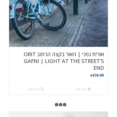
אורית גפני | האור בקצה הרחוב ORIT
GAFNI | LIGHT AT THE STREET'S
END
₪
450.00
מידע נוסף
הצג פרטים
1
2
3
4