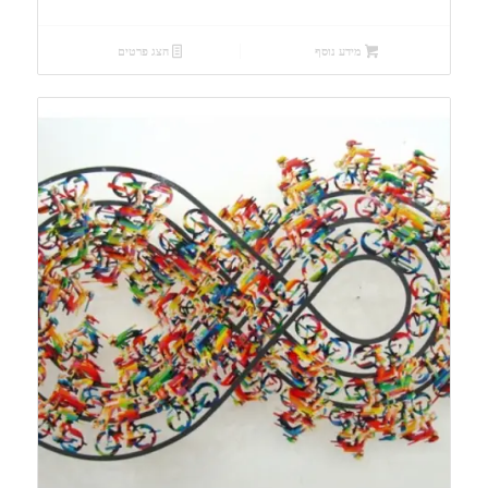
המקורי
הנוכחי
היה:
הוא:
מידע נוסף
הצג פרטים
₪630.00.
₪700.00.