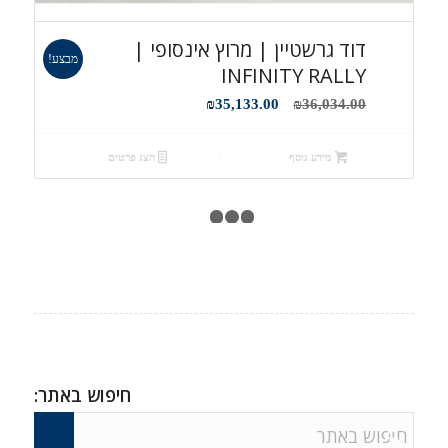
דוד גרשטיין | מרוץ אינסופי |
מבצע!
INFINITY RALLY
המחיר
המחיר
₪
35,133.00
₪
36,034.00
המקורי
הנוכחי
היה:
הוא:
מידע נוסף
הצג פרטים
₪35,133.00.
₪36,034.00.
1
2
3
4
חיפוש באתר: