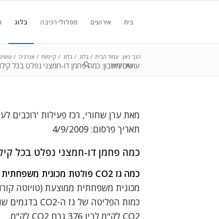
בית
אירועים
מסלולי רכיבה
בלוג
ח
הנך כאן:
עמוד הבית
/
בלוג
/
בלוג
/
קיימות
/
אנרגיה
/
עושים 
צור קשר
עושים חשבון: כמה פחמן דו-חמצני נפלט בכל קילומטר נסיעה? כמה CO2 חוסכי
מאת ערן שחורי, רכז פעילות 'רוכבים לע
תאריך פרסום: 4/9/2009
כמה פחמן דו-חמצני נפלט בכל קיל
כמה גז CO2 פולטת מכונית משפחתית ממוצעת (טויוטה קורולה) בנסיעה של 1 ק"מ?
CO2 לק"מ לבין 376 גרם CO2 לק"מ.