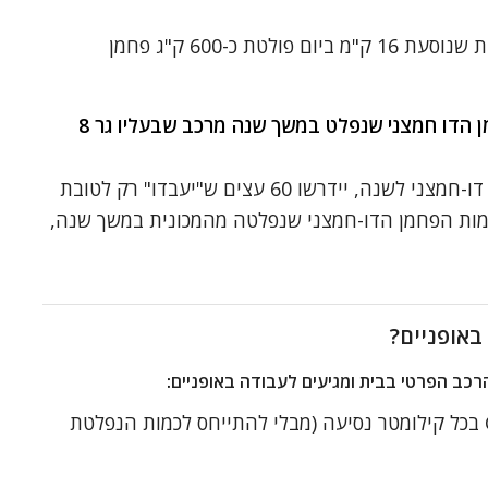
בהנחה של 20 ימי עבודה בחודש, מכונית שנוסעת 16 ק"מ ביום פולטת כ-600 ק"ג פחמן
כמה עצים נדרשים כדי לספוג את הפחמן הדו חמצני שנפלט במשך שנה מרכב שבעליו גר 8
בהנחה שעץ ממוצע קולט 10 ק"ג פחמן דו-חמצני לשנה, יידרשו 60 עצים ש"יעבדו" רק לטובת
ות הפחמן הדו-חמצני שנפלטה מהמכונית במשך שנה,
:
מכונית ממוצעת פולטת כ-160 גרם CO2 בכל קילומטר נסיעה (מבלי להתייחס לכמות הנפלטת