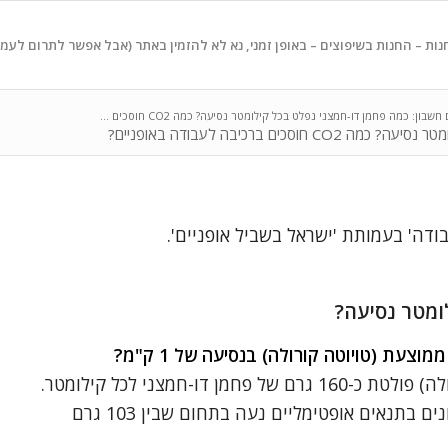
נות – החנות בשיפוצים – באופן זמני, נא לא להזמין באתר (אבל אפשר לתרום לעמ
חשבון: כמה פחמן דו-חמצני נפלט בכל קילומטר נסיעה? כמה CO2 חוסכים ...
ם ברכיבה לעבודה באופניים?
בודה' בעמותת 'ישראל בשביל אופניים'.
ומטר נסיעה?
מכונית משפחתית ממוצעת (טויוטה קורולה) פולטת כ-160 גרם של פחמן דו-חמצני לכל קילומטר.
כמות הפליטה של גז ה-CO2 בדגמים שונים בתנאים אופטימליים נעה בתחום שבין 103 גרם