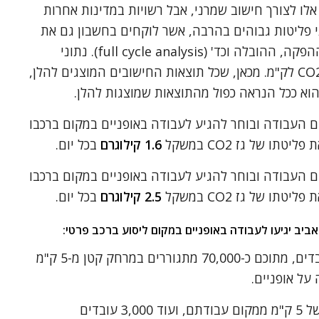
אלו לצורך חישוב שמרני, אבל רשויות במדינות אחרות
 פליטות גבוהים בהרבה, אשר לוקחים בחשבון גם את
פליטת פחמן דו-חמצני אשר נוצר בעת ההפקה, ההובלה וכד' (full cycle analysis). נתוני
פליטה יכולים לפיכך להגיע ל-350 גרם CO2 לק"מ. מכאן, שכל תוצאות החישובים המוצגים להלן,
 הוא ככל הנראה כפול מהתוצאות שמוצגות להלן.
 העבודה ובוחר להגיע לעבודה באופניים במקום ברכבו
1.6 קילוגרם
בכל יום.
 העבודה ובוחר להגיע לעבודה באופניים במקום ברכבו
2.5 קילוגרם
בכל יום.
:
בעיר תל אביב מתגוררים כ-370,000 עובדים, מתוכם כ-70,000 מתגוררים במרחק קטן מ-5 ק"מ
על אופניים.
אם 7,000 עובדים שמתגוררים במרחק של 5 ק"מ ממקום עבודתם, ועוד 3,000 עובדים