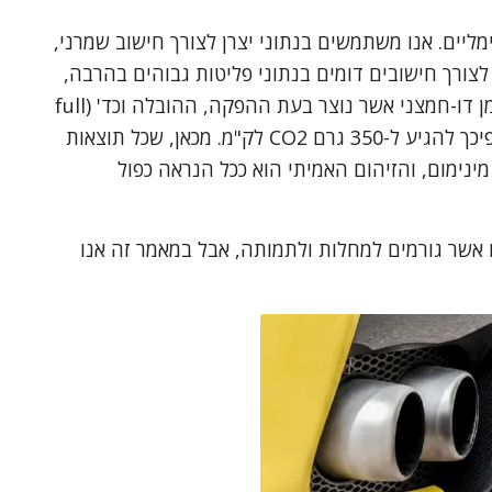
מליים. אנו משתמשים בנתוני יצרן לצורך חישוב שמרני,
צורך חישובים דומים בנתוני פליטות גבוהים בהרבה,
אשר לוקחים בחשבון גם את פליטת פחמן דו-חמצני אשר נוצר בעת ההפקה, ההובלה וכד' (full
cycle analysis). נתוני פליטה יכולים לפיכך להגיע ל-350 גרם CO2 לק"מ. מכאן, שכל תוצאות
ינימום, והזיהום האמיתי הוא ככל הנראה כפול
ים נוספים אשר גורמים למחלות ולתמותה, אבל במאמר זה אנו