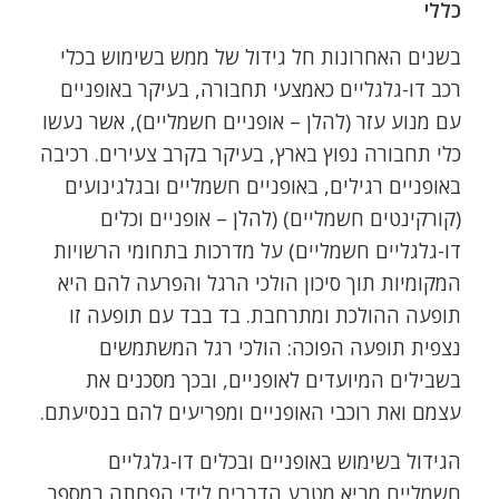
כללי
בשנים האחרונות חל גידול של ממש בשימוש בכלי
רכב דו-גלגליים כאמצעי תחבורה, בעיקר באופניים
עם מנוע עזר (להלן – אופניים חשמליים), אשר נעשו
כלי תחבורה נפוץ בארץ, בעיקר בקרב צעירים. רכיבה
באופניים רגילים, באופניים חשמליים ובגלגינועים
(קורקינטים חשמליים) (להלן – אופניים וכלים
דו-גלגליים חשמליים) על מדרכות בתחומי הרשויות
המקומיות תוך סיכון הולכי הרגל והפרעה להם היא
תופעה ההולכת ומתרחבת. בד בבד עם תופעה זו
נצפית תופעה הפוכה: הולכי רגל המשתמשים
בשבילים המיועדים לאופניים, ובכך מסכנים את
עצמם ואת רוכבי האופניים ומפריעים להם בנסיעתם.
הגידול בשימוש באופניים ובכלים דו-גלגליים
חשמליים מביא מטבע הדברים לידי הפחתה במספר