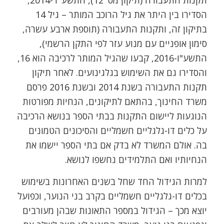
תקנות התעבורה (תיקון מס' 12), התשע"ד-2014,
הסדירו בין היתר את גיל הרוכב המותר – גיל 14
בתיקון זה, ותקנות התעבורה (תוספת ארבע עשרה,
סימון אופניים עם מנוע עזר לפי התקן הרשמי),
התשע"ו-2016, קבעו שהגיל המותר לרכיבה הוא 16,
והסדירו גם את השימוש בגלגינועים. לאחר תיקון
תקנות התעבורה בשנת 2014 ובשנת 2016 פרסם
משרד החינוך, בהתאם לתיקונים, הנחיות מפורטות
הנוגעות ליישום התקנות בבתי הספר בנושא הרכיבה
על כלים דו-גלגליים חשמליים והסיכונים הטמונים
בה. אולם המשרד לא בדק אם בתי הספר יישמו את
הנחיותיו ואם התלמידים נחשפו לנושא.
למרות הגידול החד שחל בשנים האחרונות בשימוש
בכלים דו-גלגליים חשמליים בקרב בני הנוער, וכפועל
יוצא מכך – הגידול במספר התאונות שבהן מעורבים