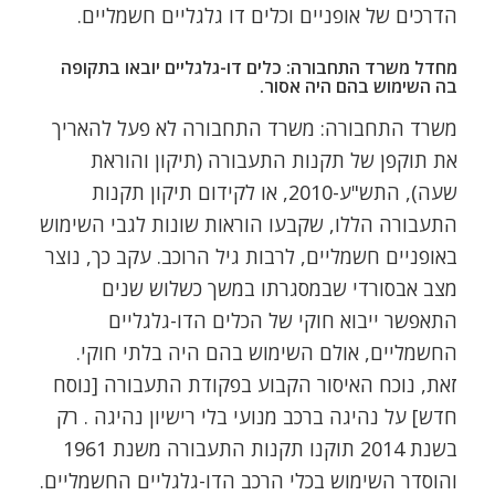
הדרכים של אופניים וכלים דו גלגליים חשמליים.
מחדל משרד התחבורה: כלים דו-גלגליים יובאו בתקופה
בה השימוש בהם היה אסור.
משרד התחבורה: משרד התחבורה לא פעל להאריך
את תוקפן של תקנות התעבורה (תיקון והוראת
שעה), התש"ע-2010, או לקידום תיקון תקנות
התעבורה הללו, שקבעו הוראות שונות לגבי השימוש
באופניים חשמליים, לרבות גיל הרוכב. עקב כך, נוצר
מצב אבסורדי שבמסגרתו במשך כשלוש שנים
התאפשר ייבוא חוקי של הכלים הדו-גלגליים
החשמליים, אולם השימוש בהם היה בלתי חוקי.
זאת, נוכח האיסור הקבוע בפקודת התעבורה [נוסח
חדש] על נהיגה ברכב מנועי בלי רישיון נהיגה . רק
בשנת 2014 תוקנו תקנות התעבורה משנת 1961
והוסדר השימוש בכלי הרכב הדו-גלגליים החשמליים.