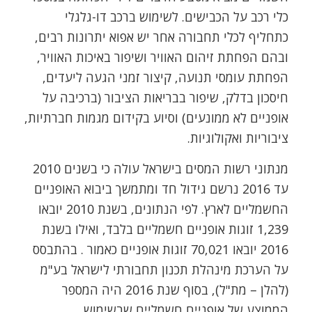
כלי רכב על הכבישים. לשימוש ברכב דו-גלגלי
כתחליף לכלי תחבורה אחר יש אפוא יתרונות רבים,
ובהם הפחתת זיהום האוויר ושיפור באיכות האוויר,
הפחתת עומסי תנועה, קיצור זמני הגעה ליעדים,
חיסכון בדלק, שיפור בבריאות הציבור (ברכיבה על
אופניים לא ממונעים) וסיוע בקידום מגמות חברתיות,
ציבוריות ואקולוגיות.
מנתוני רשות המסים בישראל עולה כי בשנים 2010
עד 2016 נרשם גידול חד ומתמשך ביבוא האופניים
החשמליים לארץ. לפי הנתונים, בשנת 2010 יובאו
1,239 זוגות אופניים חשמליים בלבד, ואילו בשנת
2016 יובאו 70,021 זוגות אופניים כאמור . בהתבסס
על הערכת מינהלת תכנון תחבורתי לישראל בע"מ
(להלן – מת"ל), בסוף שנת 2016 היה המספר
הממוצע של אופניים חשמליים שבשימוש