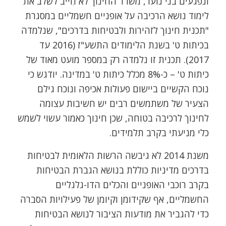
ונפגעים בני נוער, משרד החינוך לא חִייב לשלב את
לימוד נושא הרכיבה על אופניים חשמליים במסגרת
"תכנית חינוך לזהירות ולבטיחות בדרכים", שנלמדה
בכיתות ט' בשנת הלימודים התשע"ז (2016 עד
2017). תכנית זו נלמדה רק במספר מועט מאוד של
כיתות ט' – כ-8% מכלל כיתות ט' במדינה. יודגש כי
נוכח הקשיים ביישום פעולות אכיפה ונוכח גילם
הצעיר של משתמשים רבים יש חשיבות עצומה
לחינוך לרכיבה בטוחה, שכן חינוך כאמור עשוי לשמש
כלי מניעתי בקרב תלמידים.
משנת 2014 לא גיבשה הרשות הלאומית לבטיחות
בדרכים מדיניות כוללת בנושא הגברת הבטיחות
בקרב רוכבי האופניים והכלים הדו-גלגליים
החשמליים, אף שקידומן וקיומן של פעילויות הסברה
כדי להגביר את מודעות הציבור לנושא הבטיחות