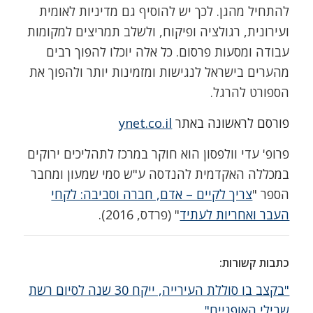
להתחיל מהגן. לכך יש להוסיף גם מדיניות לאומית
ועירונית, רגולציה ופיקוח, ולשלב תמריצים למקומות
עבודה ומסעות פרסום. כל אלה יוכלו להפוך רבים
מהערים בישראל לנגישות ומזמינות יותר ולהפוך את
הספורט להרגל.
פורסם לראשונה באתר
ynet.co.il
פרופ' עדי וולפסון הוא חוקר במרכז לתהליכים ירוקים
במכללה האקדמית להנדסה ע"ש סמי שמעון ומחבר
הספר "
צריך לקיים – אדם, חברה וסביבה: לקחי
העבר ואחריות לעתיד
" (פרדס, 2016).
כתבות קשורות:
"בקצב בו סוללת העירייה, ייקח 30 שנה לסיום רשת
שבילי האופניים"