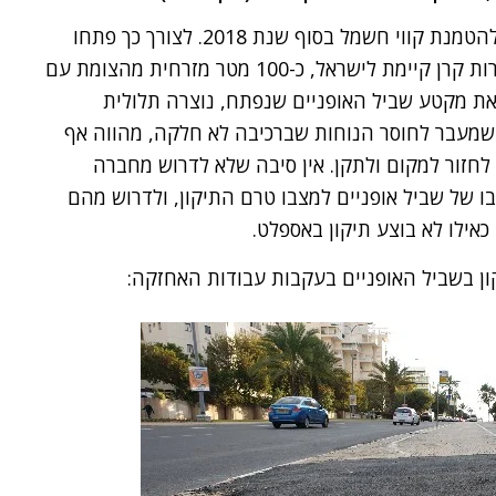
חברת חשמל (כמדומני) עשתה עבודות להטמנת קווי חשמל בסוף שנת 2018. לצורך כך פתחו
את מקטע משביל האופניים הסלול בשדרות קרן קיימת לישראל, כ-100 מטר מזרחית מהצומת עם
 את מקטע שביל האופניים שנפתח, נוצרה תלולית
שמעבר לחוסר הנוחות שברכיבה לא חלקה, מהווה אף
 לחזור למקום ולתקן. אין סיבה שלא לדרוש מחברה
 של שביל אופניים למצבו טרם התיקון, ולדרוש מהם
אילו לא בוצע תיקון באספלט.
ן בשביל האופניים בעקבות עבודות האחזקה: