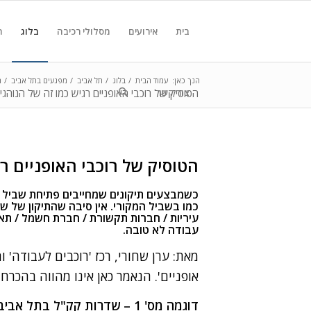
בית
אירועים
מסלולי רכיבה
בלוג
ח
הנך כאן:
עמוד הבית
/
בלוג
/
תל אביב
/
מפגעים בתל אביב
/
ה
צור קשר
הטוסיק של רוכבי האופניים רגיש כמו זה של הנוהג
הטוסיק של רוכבי האופניים ר
כשמבצעים תיקונים שמחייבים פתיחת שביל א
כמו בשביל המקורי. אין סיבה שהתיקון של שב
עיריות / חברות תקשורת / חברת חשמל / תא
עבודה לא טובה.
מאת: ערן שחורי, רכז 'רוכבים לעבודה' ו
אופניים'. הנאמר כאן אינו מהווה בהכר
דוגמה מס' 1 – שדרות קק"ל בתל אביב, בסמוך לצומת עם דרך נמיר (דרך חיפה).