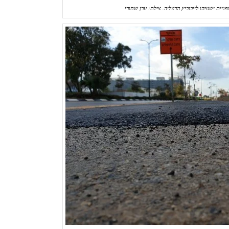
פניים ישעיהו לייבוביץ הרצליה. צילם: ערן שחורי