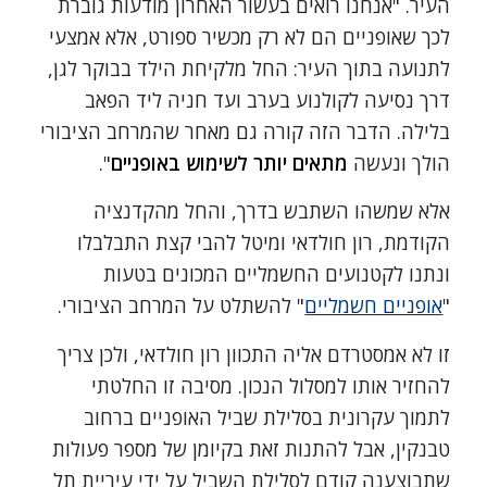
העיר. "אנחנו רואים בעשור האחרון מודעות גוברת
לכך שאופניים הם לא רק מכשיר ספורט, אלא אמצעי
לתנועה בתוך העיר: החל מלקיחת הילד בבוקר לגן,
דרך נסיעה לקולנוע בערב ועד חניה ליד הפאב
בלילה. הדבר הזה קורה גם מאחר שהמרחב הציבורי
הולך ונעשה
מתאים יותר לשימוש באופניים
".
אלא שמשהו השתבש בדרך, והחל מהקדנציה
הקודמת, רון חולדאי ומיטל להבי קצת התבלבלו
ונתנו לקטנועים החשמליים המכונים בטעות
"
אופניים חשמליים
" להשתלט על המרחב הציבורי.
זו לא אמסטרדם אליה התכוון רון חולדאי, ולכן צריך
להחזיר אותו למסלול הנכון. מסיבה זו החלטתי
לתמוך עקרונית בסלילת שביל האופניים ברחוב
טבנקין, אבל להתנות זאת בקיומן של מספר פעולות
שתבוצענה קודם לסלילת השביל על ידי עיריית תל