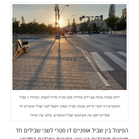
רחוב טבנקין צומת עם רחוב פתחיה מבט מכיוון מזרח למערב. בנקודה זו שביל
האופניים הדו סטרי ברחוב טבנקין מכיוון מערב יתפצל לשני שבילי אופניים חד
סטריים ויסכן את משתמשי שביל האופניים. צילם: ערן שחורי
הפיצול בין שביל אופניים דו סטרי לשני שבילים חד