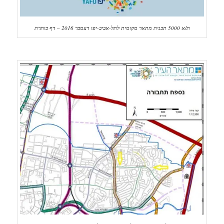
ת/א 5000 תכנית מתאר מקומית לתל-אביב-יפו דצמבר 2016 – דף כותרת