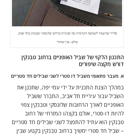
פלייר שהוצמד לשמשה הקדמית של מכוניות ברחוב שלונסקי וטבנקין בתל אביב.
צילם: ערן שחורי
התכנון הלקוי של שביל האופניים ברחוב טבנקין
דורש מקצה שיפורים
א. מעבר פתאומי משביל דו סטרי לשני שבילים חד סטריים
במהלך הצגת התכנית על ידי עמי יפה, שתכנן את
השביל עבור עיריית תל אביב, התברר ששביל
האופניים לאורך הרחובות שלונסקי וטבנקין צפוי
להיות דו-סטרי, אולם בקצהו המזרחי של רחוב
טבנקין הוא עתיד להתפצל לשני שבילים חד סטריים
– שביל חד סטרי ימשיך ברחוב טבנקין בקטע שבין