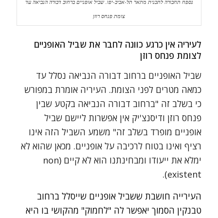
נספח תחבורה לתכנית מתאר תל-אביב-יפו. שביל אופניים ברחוב דבורה הנביאה עד
צומת פנחס רוזן
לעיריה אין כרגע כוונה לחבר את שביל האופניים
לצומת פנחס רוזן
שביל האופניים ברחוב דבורה הנביאה נסלל עד
כמאה מטרים לפני הצומת. העיריה אומרת במפורש
כי בשלב זה "ברחוב דבורה הנביאה בקטע שבין
פנחס רוזן ודיסנצ'יק אין אפשרות ליישם שביל
אופניים מופרד בשלב זה" משמע השביל הזה אינו
רציף ואינו בטוח לרכיבה על אופניים. מכאן שהוא לא
ימלא את ייעודו ומבחינתנו הוא לא קיים (non
existent).
העירייה חושבת ששביל אופניים שייסלל ברחוב
טבנקין הסמוך יאפשר לה "לחמוק" מהקושי בו היא