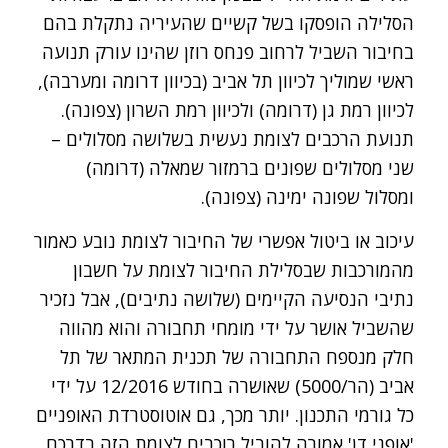
הסלילה הופסקו בשל קשיים שהעיריה נתקלת בהם
בחיבור השביל לרחוב פנחס רוזן שהינו עורק תנועה
ראשי שמוליך לכיוון תל אביב (בכיוון דרומה ומערבה),
לכיוון רמת גן (דרומה) ולכיוון רמת השרון (צפונה).
תנועת הרכבים לצומת נעשית בשלושה מסלולים –
שני מסלולים שפונים ברמזור שמאלה (דרומה)
ומסלול שפונה ימינה (צפונה).
עיכוב או ביטול אפשרי של החיבור לצומת נובע כאמור
מהמורכבות שבסלילת החיבור לצומת על חשבון
נתיבי הנסיעה הקיימים (שלושה נתיבים), אבל נזכיר
שהשביל אושר על ידי מומחי תחבורה והוא מהווה
חלק מנספח התחבורה של תכנית המתאר של תל
אביב (הר/5000) שאושרה בחודש 12/2016 על ידי
כל גורמי התכנון. יותר מכך, גם אוטוסטרדת האופניים
'אופני דן' אמורה להוביל רוכבים לצומת הזה בדרכם