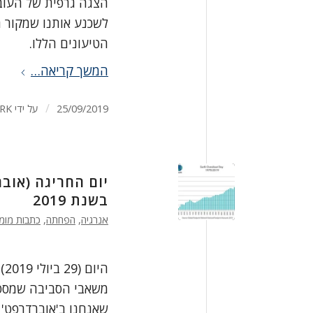
הצגה גרפית של העוב
לשכנע אותנו שמקור ה
הטיעונים הללו.
המשך קריאה…
/
25/09/2019
על ידי
RK
יום החריגה (אוב
בשנת 2019
אנרגיה
,
הפחתה
,
כתבות מומ
הי
משאבי הסביבה שמספק 
שאנחנו ב'אוברדרפט' 