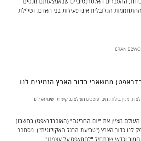
דות, ההסברים האלטרנטיביים שבאמצעותם מנסים
התחממות הגלובלית אינו פעילות בני האדם, ושלילת
ERAN.B2WO
רדראפט) ממשאבי כדור הארץ הזמינים לנו
לצות
,
מגוון ביולוגי
,
מים
,
פוסטים מומלצים
,
קיימות
,
שינוי אקלים
ום (29 ביולי 2019) העולם מציין את "יום החריגה" (האוברדראפט) בחשבון
לנו כדור הארץ ("טביעת הרגל האקולוגית"). מסתבר
חמור וכדאי שנתחיל "להתאפס על עצמנו".