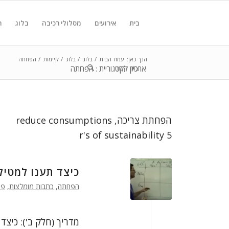
בית
אירועים
מסלולי רכיבה
בלוג
ח
הנך כאן:
עמוד הבית
/
בלוג
/
בלוג
/
קיימות
/
הפחתה
צור קשר
ארכיון לקטגוריית : הפחתה
הפחתת צריכה, reduce consumptions
5 r's of sustainability
כיצד תענו למטיל
הפחתה
,
כתבות מומלצות
,
פו
מדריך (חלק ב'): כיצ