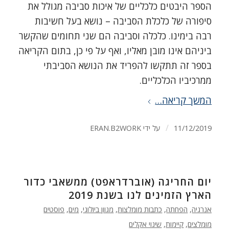
הספר היבטים כלכליים של איכות סביבה מגולל את
סיפורה של כלכלת הסביבה – נושא בעל חשיבות
רבה בימינו. כלכלה וסביבה הם שני תחומים שהקשר
ביניהם אינו מובן מאליו, ואף על פי כן, בתום הקריאה
בספר זה תתקשו להפריד את הנושא הסביבתי
ממרכיביו הכלכליים.
המשך קריאה…
/
11/12/2019
על ידי
ERAN.B2WORK
יום החריגה (אוברדראפט) ממשאבי כדור
הארץ הזמינים לנו בשנת 2019
אנרגיה
,
הפחתה
,
כתבות מומלצות
,
מגוון ביולוגי
,
מים
,
פוסטים
מומלצים
,
קיימות
,
שינוי אקלים