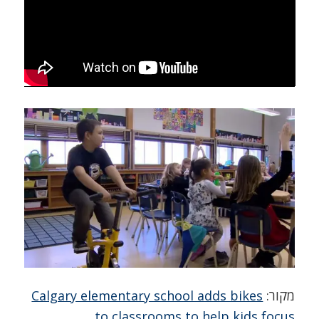
מקור:
Calgary elementary school adds bikes
to classrooms to help kids focus