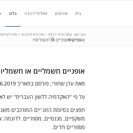
בית
אירועים
מסלולי רכיבה
בלוג
ח
הנך כאן:
עמוד הבית
/
בלוג
/
מדריכים לרוכבים
/
מדריכים למתח
צור קשר
אופניים חשמליים או חשמליות?
אופניים חשמליים או חשמליו
מאת ערן שחורי, פורסם בתאריך 9.6.2019
על פי "האקדמיה ללשון העברית" יש לאמ
חפצים בסיומת הזוג־יִים המורכבים משני 
משקפיים, מכנסיים, מספריים. לדוגמה: א
מספריים חדים.