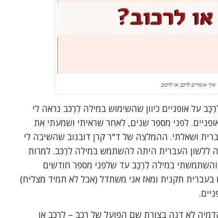
איך אומרים לרכב או לרכוב
ַּב על אופניים כיוון שהשימוש במילה לִרְכֹּב נראה לי
ל אופניים. לפני מספר שנים, לאחר שראיתי ושמעתי את
ברית ושאלתי. ההמלצה של ד"ר קרן דובנוב שהשיבה לי
לשון העברית היתה להשתמש במילה לִרְכֹּב. למרות
שתמשתי במילה לִרְכַּב עד שלפני מספר חודשים
עברית תקנית ומאז אני משתדל (אבל לא תמיד מצליח)
ניים.
ה לא דנה בצורת שם הפועל של רָכַב – לִרְכַּב או