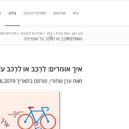
בית
אירועים
מסלולי רכיבה
בלוג
ח
הנך כאן:
עמוד הבית
/
בלוג
/
מדריכים לרוכבים
/
מדריכים למתח
צור קשר
אומרים לִרְכַּב או לִרְכּוב על אופניים?
איך אומרים:
לִרְכַּב או
לִרְכֹּב 
מאת ערן שחורי, פורסם בתאריך 9.6.2019