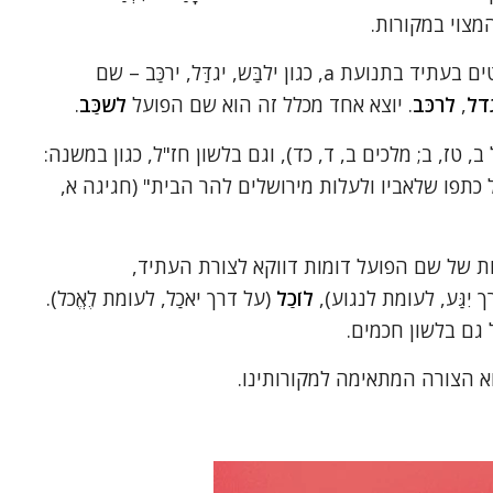
המצוי במקורות.
עיון במקרא מעלה שפועלי בניין קל הנוטים בעתיד בתנועת a, כגון ילבַּש, יגדַּל, ירכַּב – שם
דֹל
,
לרכֹּב
. יוצא אחד מכלל זה הוא שם הפועל
לשכַּב
.
טז, ב; מלכים ב, ד, כד), וגם בלשון חז"ל, כגון במשנה:
כתפו שלאביו ולעלות מירושלים להר הבית" (חגיגה א,
ת של שם הפועל דומות דווקא לצורת העתיד,
 יִגַּע, לעומת לנגוע),
לוֹכַל
(על דרך יֹאכַל, לעומת לֶאֱכֹל).
גם בלשון חכמים.
וא הצורה המתאימה למקורותינו.