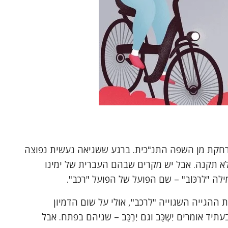
תרחקת מן השפה התנ"כית. ברגע ששגיאה נעשית נפוצה
לא תקנה. אבל יש מקרים שבהם העברית של ימינו
ה "לרכּוֹב" – שם הפועל של הפועל "רכב".
הגייה השגוייה "לרכב", אולי על שום הדמיון
ד אומרים יִשְׁכַּב וגם יִרְכַּב – שניהם בפתח. אבל