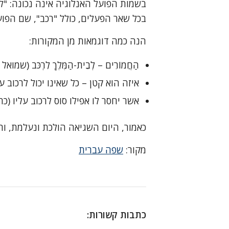
בכל שאר הפעלים, כולל "רכב", שם הפועל נהגה בתנועת O: לר
הנה כמה דוגמאות מן המקורות:
הַחֲמוֹרִים – לְבֵית-הַמֶּלֶךְ לִרְכֹּב (שמואל
איזה הוא קטן – כל שאינו יכול לרכוב ע
אשר יחסר לו אפילו סוס לרכוב עליו (כתו
כאמור, היום השגיאה הולכת ונעלמת, ו
מקור:
שפה עברית
כתבות קשורות: