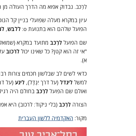
לִרְכֹּב. נבדוק אפוא מה הדרך העולה מן 
הפועל שלהם הוא בתנועת o:
ללבֹּש
,
לג
שם הפועל
לִרְכֹּב
מתועד במקרא (שמואל ב, 
"אי זה הוא קטן? כל שאינו יכול
לרכוב
על 
א).
כדאי לשים לב שבלשון חכמים צורות רבו
למשל
ליגדל
(על דרך יִגְדַּל),
ליגע
(על דרך
ואולם שם הפועל
לִרְכֹּב
בחולם היה רגיל 
הצורה
לִרְכֹּב
(בלי ניקוד: לרכוב) היא אפ
מקור:
האקדמיה ללשון העברית