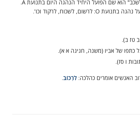
בשמות הפועל האנלוגיה אינה נכונה: "לשכב" הוא שם הפועל היחיד הנהגה היום בתנועת A.
שום, לשכוח, לרקוד וכו'.
 ב טז ב).
ל כתפו של אביו (משנה, חגיגה א א).
בות ו סז).
רוב האנשים אומרים כהלכה:
לִרְכּוֹב
.