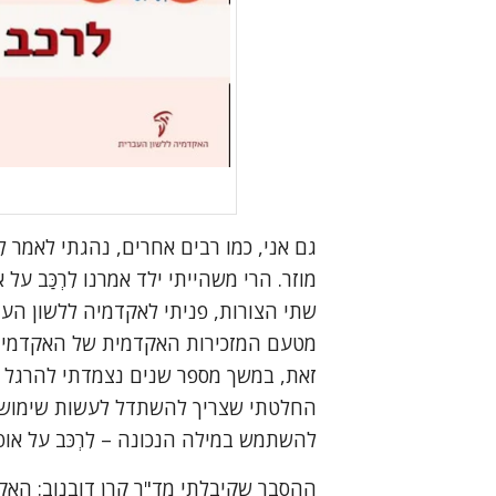
גם אני, כמו רבים אחרים, נהגתי לאמר לִרְכ
מוזר. הרי משהייתי ילד אמרנו לִרְכַּב ע
שתי הצורות, פניתי לאקדמיה ללשון הע
מטעם המזכירות האקדמית של האקדמיה ל
זאת, במשך מספר שנים נצמדתי להרגל וה
החלטתי שצריך להשתדל לעשות שימוש ב
להשתמש במילה הנכונה – לִרְכֹּב על אופ
ההסבר שקיבלתי מד"ר קרן דובנוב: האקדמי