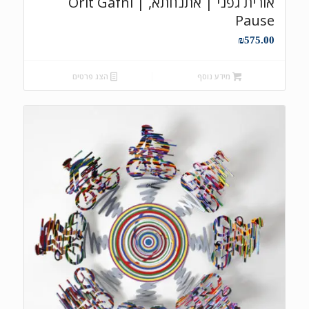
אורית גפני | אתנחתא, Orit Gafni |
Pause
₪
575.00
מידע נוסף
הצג פרטים