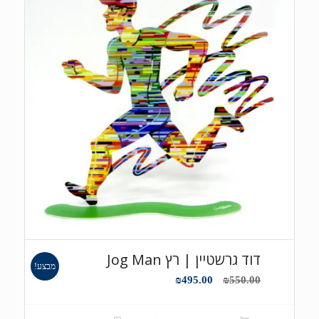
דוד גרשטיין | רץ Jog Man
מבצע!
המחיר
המחיר
₪
495.00
₪
550.00
המקורי
הנוכחי
היה:
הוא: