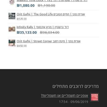
דוד גרשטיין | שעון הולכי רגל בעיר | Walkers Time Clock
₪
1,080.00
₪
1,190.00
אורית גפני | החיים הטובים Orit Gafni | The Good Life
₪
570.00
דוד גרשטיין | מרוץ אינסופי | Infinity Rally
₪
35,133.00
₪
36,034.00
אורית גפני | פינת רחוב Orit Gafni | Street Corner
₪
450.00
מדריכים לרוכבים מתחילים
אופניים חשמליים או חשמליות?
09/06/2019 - 17:54