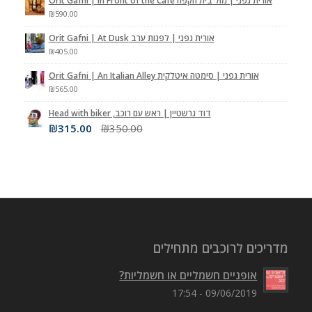
אורית גפני | מול בית הקפה Orit Gafni | In Front of the Cafe
₪
590.00
אורית גפני | לפנות ערב Orit Gafni | At Dusk
₪
405.00
אורית גפני | סימטה איטלקית Orit Gafni | An Italian Alley
₪
565.00
דוד גרשטיין | ראש עם רוכב, Head with biker
₪
315.00
₪
350.00
מדריכים לרוכבים מתחילים
אופניים חשמליים או חשמליות?
09/06/2019 - 17:54