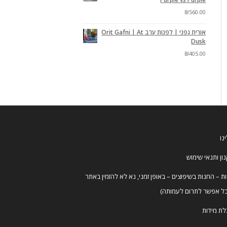
₪
560.00
אורית גפני | לפנות ערב Orit Gafni | At
Dusk
₪
405.00
נו
ון ותנאי שימוש
ת – החנות בשיפוצים – באופן זמני, נא לא להזמין באתר
ל אפשר לתרום לעמותה)
ת מידות